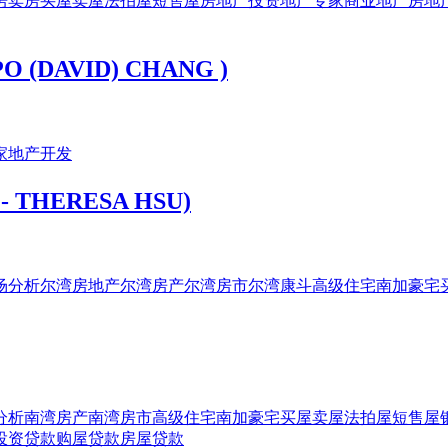
房
卖房
买屋
卖屋
法拍屋
短售屋
房地产投资
地产专家
商业地产
房地
DAVID) CHANG )
家
地产开发
 THERESA HSU)
场分析
尔湾房地产
尔湾房产
尔湾房市
尔湾康斗
高级住宅
南加豪宅
分析
南湾房产
南湾房市
高级住宅
南加豪宅
买屋
卖屋
法拍屋
短售屋
投资贷款
购屋贷款
房屋贷款