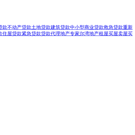
贷款
不动产贷款
土地贷款
建筑贷款
中小型商业贷款
救急贷款
重新
款
住屋贷款
紧急贷款
贷款代理
地产专家
尔湾地产
租屋
买屋
卖屋
买