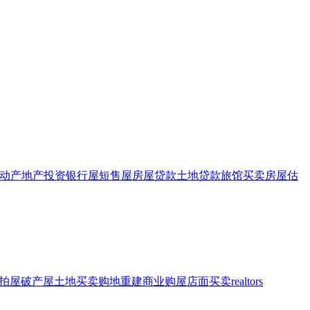
动产
地产投资
银行屋
短售屋
房屋贷款
土地贷款
旅馆买卖
房屋估
拍屋
破产屋
土地买卖
购地重建
商业购屋
店面买卖
realtors