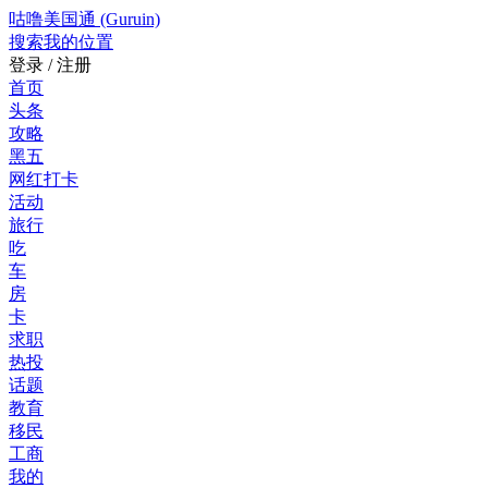
咕噜美国通 (Guruin)
搜索
我的位置
登录 / 注册
首页
头条
攻略
黑五
网红打卡
活动
旅行
吃
车
房
卡
求职
热投
话题
教育
移民
工商
我的