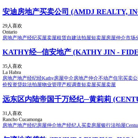
安迪房地产买卖公司 (AMDJ REALTY, INC
29人喜欢
Ontario
房地产
地产经纪
买屋
卖屋
租赁
自建
法拍屋
短卖屋
房屋仲介
市场
KATHY经─信安地产 (KATHY JIN - FIDEL
35人喜欢
La Habra
房地产
地产经纪
经Kathy
房屋中介
房地产仲介
不动产
住宅买卖
公
价
投资贷款
法拍屋
物业管理
产权调查
短卖屋
买屋
卖屋
远东区内陆帝国千万经纪─黄莉莉 (CENTURY 21
31人喜欢
Rancho Cucamonga
房地产
地产经纪
房屋仲介
地产经纪人
买卖房屋
银行法拍屋
Centu