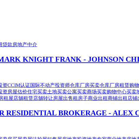
用贷款
房地产中介
NIGHT FRANK - JOHNSON CHIEN
投资
CCIM认证国际不动产投资师
仓库厂房买卖
仓库厂房租赁
购
投资房屋估价
住宅买卖
土地买卖
公寓买卖
商场买卖
购物中心买卖
房
租屋店舖租赁
店舖转让
房屋出售
租房子
商业出租
商铺出租
店铺
ESIDENTIAL BROKERAGE - ALEX 