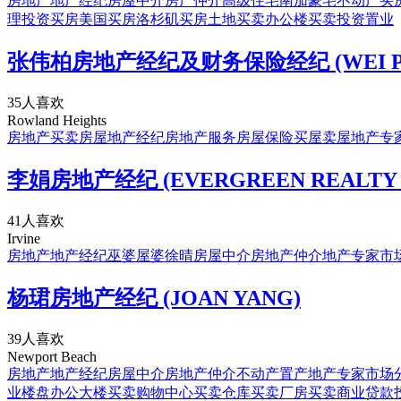
房地产
地产经纪
房屋中介
房产仲介
高级住宅
南加豪宅
不动产
买
理
投资买房
美国买房
洛杉矶买房
土地买卖
办公楼买卖
投资置业
张伟柏房地产经纪及财务保险经纪 (WEI PO (
35人喜欢
Rowland Heights
房地产
买卖房屋
地产经纪
房地产服务
房屋保险
买屋
卖屋
地产专
李娟房地产经纪 (EVERGREEN REALTY -
41人喜欢
Irvine
房地产
地产经纪
巫婆
屋婆
徐晴
房屋中介
房地产仲介
地产专家
市
杨珺房地产经纪 (JOAN YANG)
39人喜欢
Newport Beach
房地产
地产经纪
房屋中介
房地产仲介
不动产
置产
地产专家
市场
业楼盘
办公大楼买卖
购物中心买卖
仓库买卖
厂房买卖
商业贷款