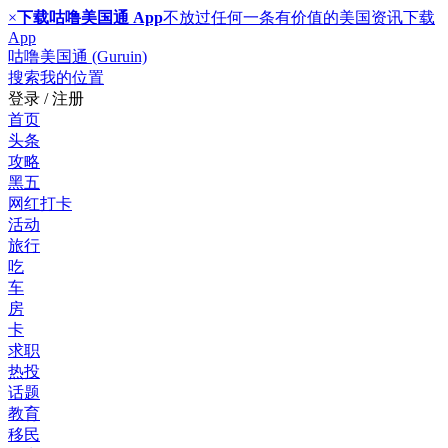
×
下载咕噜美国通 App
不放过任何一条有价值的美国资讯
下载
App
咕噜美国通 (Guruin)
搜索
我的位置
登录 / 注册
首页
头条
攻略
黑五
网红打卡
活动
旅行
吃
车
房
卡
求职
热投
话题
教育
移民