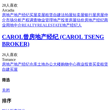
28人喜欢
Arcadia
房地产
地产经纪
买屋
卖屋
租赁
自建
法拍屋
短卖屋
银行屋
房屋仲
介
市场分析
产权调查
物业管理
地产投资
房屋估价
房地产经纪
商
业用地中介
REALTY
REALESTATE
地产经纪人
CAROL曾房地产经纪 (CAROL TSENG
BROKER)
26人喜欢
Torrance
房地产
地产经纪
仓库
土地
办公大楼
购物中心
商业
投资
买卖
租赁
自建
买屋
筛选
关闭
排序