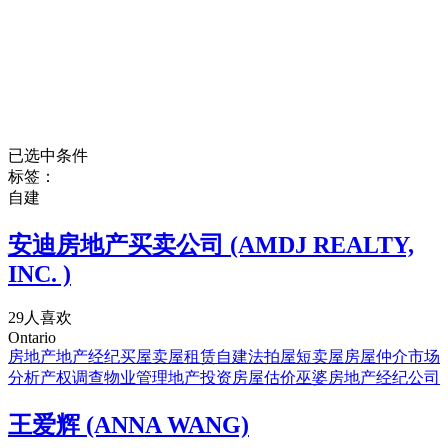
已选中条件
标签：
自建
安迪房地产买卖公司 (AMDJ REALTY,
INC. )
29人喜欢
Ontario
房地产
地产经纪
买屋
卖屋
租赁
自建
法拍屋
短卖屋
房屋仲介
市场
分析
产权调查
物业管理
地产投资
房屋估价
巫婆
房地产经纪公司
王爱辉 (ANNA WANG)