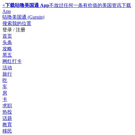
×
下载咕噜美国通 App
不放过任何一条有价值的美国资讯
下载
App
咕噜美国通 (Guruin)
搜索
我的位置
登录 / 注册
首页
头条
攻略
黑五
网红打卡
活动
旅行
吃
车
房
卡
求职
热投
话题
教育
移民