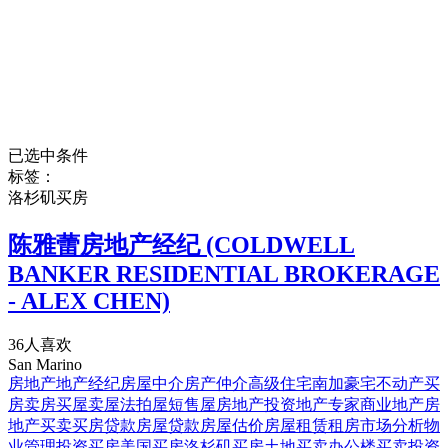
已选中条件
标签：
洛杉矶买房
陈雅蕾房地产经纪 (COLDWELL
BANKER RESIDENTIAL BROKERAGE
- ALEX CHEN)
36人喜欢
San Marino
房地产
地产经纪
房屋中介
房产仲介
高级住宅
南加豪宅
不动产
买
房
卖房
买屋
卖屋
法拍屋
短售屋
房地产投资
地产专家
商业地产
房
地产买卖
买房贷款
房屋贷款
房屋估价
房屋租赁
租房
市场分析
物
业管理
投资买房
美国买房
洛杉矶买房
土地买卖
办公楼买卖
投资