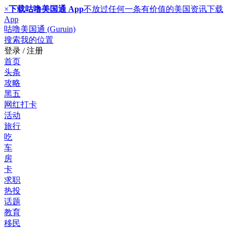
×
下载咕噜美国通 App
不放过任何一条有价值的美国资讯
下载
App
咕噜美国通 (Guruin)
搜索
我的位置
登录 / 注册
首页
头条
攻略
黑五
网红打卡
活动
旅行
吃
车
房
卡
求职
热投
话题
教育
移民