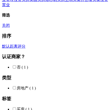
置业
筛选
关闭
排序
默认
距离
评分
认证商家？
否
( 1 )
类型
房地产
( 1 )
标签
买房
( 1 )