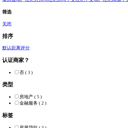
筛选
关闭
排序
默认
距离
评分
认证商家？
否
( 3 )
类型
房地产
( 5 )
金融服务
( 2 )
标签
房屋贷款
( 3 )