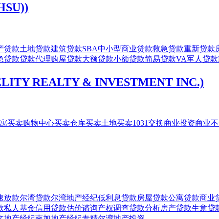
SU))
产贷款
土地贷款
建筑贷款
SBA中小型商业贷款
救急贷款
重新贷款
急贷款
贷款代理
购屋贷款
大额贷款
小额贷款
简易贷款
VA军人贷款
ITY REALTY & INVESTMENT INC.)
寓买卖
购物中心买卖
仓库买卖
土地买卖
1031交换
商业投资
商业不
速放款
尔湾贷款
尔湾地产经纪
低利息贷款
房屋贷款
公寓贷款
商业
款
私人基金
信用贷款
估价谘询
产权调查
贷款分析
房产贷款
生意贷
文地产经纪
南加地产经纪
专精尔湾
地产投资