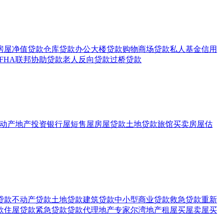
房屋净值贷款
仓库贷款
办公大楼贷款
购物商场贷款
私人基金
信用
FHA联邦协助贷款
老人反向贷款
过桥贷款
动产
地产投资
银行屋
短售屋
房屋贷款
土地贷款
旅馆买卖
房屋估
贷款
不动产贷款
土地贷款
建筑贷款
中小型商业贷款
救急贷款
重新
款
住屋贷款
紧急贷款
贷款代理
地产专家
尔湾地产
租屋
买屋
卖屋
买