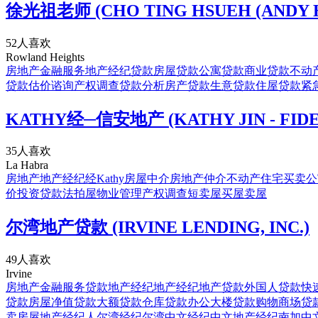
徐光祖老师 (CHO TING HSUEH (ANDY H
52人喜欢
Rowland Heights
房地产
金融服务
地产经纪
贷款
房屋贷款
公寓贷款
商业贷款
不动
贷款
估价谘询
产权调查
贷款分析
房产贷款
生意贷款
住屋贷款
紧
KATHY经─信安地产 (KATHY JIN - FIDEL
35人喜欢
La Habra
房地产
地产经纪
经Kathy
房屋中介
房地产仲介
不动产
住宅买卖
公
价
投资贷款
法拍屋
物业管理
产权调查
短卖屋
买屋
卖屋
尔湾地产贷款 (IRVINE LENDING, INC.)
49人喜欢
Irvine
房地产
金融服务
贷款
地产经纪
地产经纪
地产贷款
外国人贷款
快
贷款
房屋净值贷款
大额贷款
仓库贷款
办公大楼贷款
购物商场贷
卖房屋
地产经纪人
尔湾经纪
尔湾中文经纪
中文地产经纪
南加中