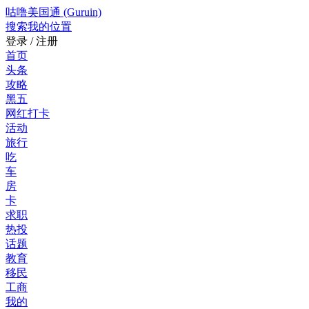
咕噜美国通 (Guruin)
搜索
我的位置
登录 / 注册
首页
头条
攻略
黑五
网红打卡
活动
旅行
吃
车
房
卡
求职
热投
话题
教育
移民
工商
我的