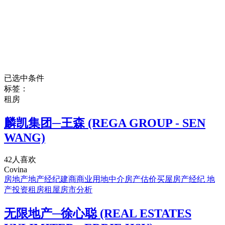
已选中条件
标签：
租房
麟凯集团─王森 (REGA GROUP - SEN
WANG)
42人喜欢
Covina
房地产
地产经纪
建商
商业用地中介
房产估价
买屋
房产经纪 地
产投资
租房
租屋
房市分析
无限地产─徐心聪 (REAL ESTATES