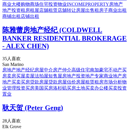
商业大楼
购物商场住宅投资物业
INCOME
PROPERTY
房地产
地产投资
租房
租屋店舖租赁
店舖转让
房屋出售
租房子
商业出租
商铺出租
店铺出租
陈雅蕾房地产经纪 (COLDWELL
BANKER RESIDENTIAL BROKERAGE
- ALEX CHEN)
35人喜欢
San Marino
房地产
地产经纪
房屋中介
房产仲介
高级住宅
南加豪宅
不动产
买
房
卖房
买屋
卖屋
法拍屋
短售屋
房地产投资
地产专家
商业地产
房
地产买卖
买房贷款
房屋贷款
房屋估价
房屋租赁
租房
市场分析
物
业管理
投资买房
美国买房
洛杉矶买房
土地买卖
办公楼买卖
投资
置业
耿天贺 (Peter Geng)
28人喜欢
Elk Grove