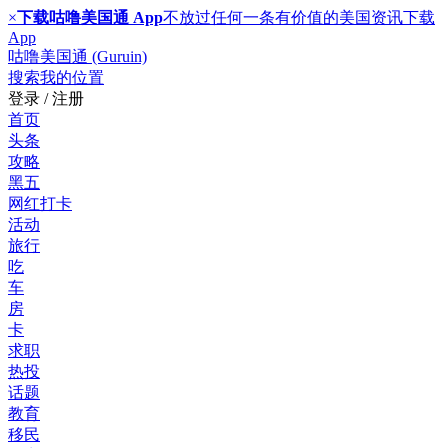
×
下载咕噜美国通 App
不放过任何一条有价值的美国资讯
下载
App
咕噜美国通 (Guruin)
搜索
我的位置
登录 / 注册
首页
头条
攻略
黑五
网红打卡
活动
旅行
吃
车
房
卡
求职
热投
话题
教育
移民