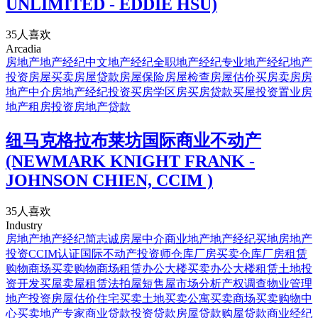
UNLIMITED - EDDIE HSU)
35人喜欢
Arcadia
房地产
地产经纪
中文地产经纪
全职地产经纪
专业地产经纪
地产
投资
房屋买卖
房屋贷款
房屋保险
房屋检查
房屋估价
买房
卖房
房
地产中介
房地产经纪
投资买房
学区房
买房贷款
买屋
投资置业
房
地产
租房
投资房
地产贷款
纽马克格拉布莱坊国际商业不动产
(NEWMARK KNIGHT FRANK -
JOHNSON CHIEN, CCIM )
35人喜欢
Industry
房地产
地产经纪
简志诚
房屋中介
商业地产
地产经纪
买地
房地产
投资
CCIM认证国际不动产投资师
仓库厂房买卖
仓库厂房租赁
购物商场买卖
购物商场租赁
办公大楼买卖
办公大楼租赁
土地投
资开发
买屋
卖屋
租赁
法拍屋
短售屋
市场分析
产权调查
物业管理
地产投资房屋估价
住宅买卖
土地买卖
公寓买卖
商场买卖
购物中
心买卖
地产专家商业贷款
投资贷款
房屋贷款
购屋贷款
商业经纪