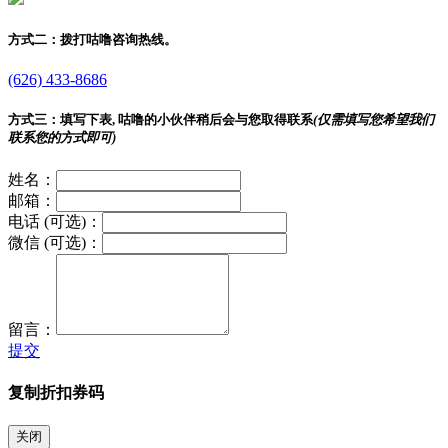
方式二：
拨打咕噜咨询热线。
(626) 433-8686
方式三：
填写下表, 咕噜的小伙伴稍后会与您取得联系
(仅需填写您希望我们
联系您的方式即可)
姓名：
邮箱：
电话 (可选)：
微信 (可选)：
留言：
提交
复制折扣券码
关闭