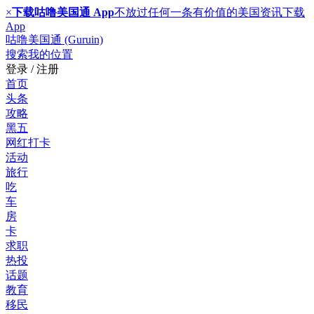
×
下载咕噜美国通 App
不放过任何一条有价值的美国资讯
下载
App
咕噜美国通 (Guruin)
搜索
我的位置
登录 / 注册
首页
头条
攻略
黑五
网红打卡
活动
旅行
吃
车
房
卡
求职
热投
话题
教育
移民