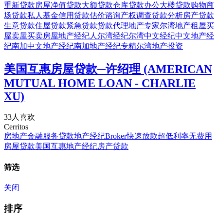
重新贷款
房屋净值贷款
大额贷款
仓库贷款
办公大楼贷款
购物商
场贷款
私人基金
信用贷款
估价谘询
产权调查
贷款分析
房产贷款
生意贷款
住屋贷款
紧急贷款
贷款代理
地产专家
尔湾地产
租屋
买
屋
卖屋
买卖房屋
地产经纪人
尔湾经纪
尔湾中文经纪
中文地产经
纪
南加中文地产经纪
南加地产经纪
专精尔湾
地产投资
美国互惠房屋贷款─许绍理 (AMERICAN
MUTUAL HOME LOAN - CHARLIE
XU)
33人喜欢
Cerritos
房地产
金融服务
贷款
地产经纪
Broker
快速放款
超低利率
无费用
房屋贷款
美国互惠
地产经纪
房产贷款
筛选
关闭
排序