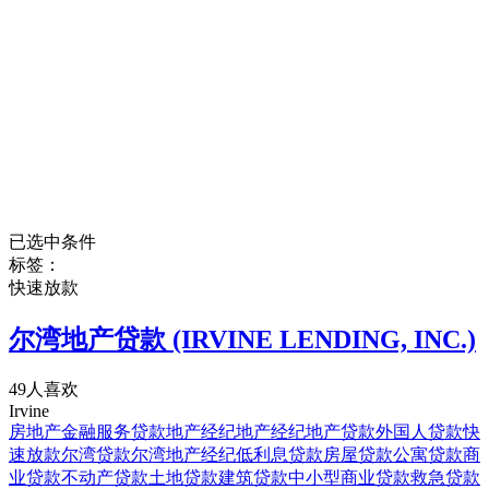
已选中条件
标签：
快速放款
尔湾地产贷款 (IRVINE LENDING, INC.)
49人喜欢
Irvine
房地产
金融服务
贷款
地产经纪
地产经纪
地产贷款
外国人贷款
快
速放款
尔湾贷款
尔湾地产经纪
低利息贷款
房屋贷款
公寓贷款
商
业贷款
不动产贷款
土地贷款
建筑贷款
中小型商业贷款
救急贷款