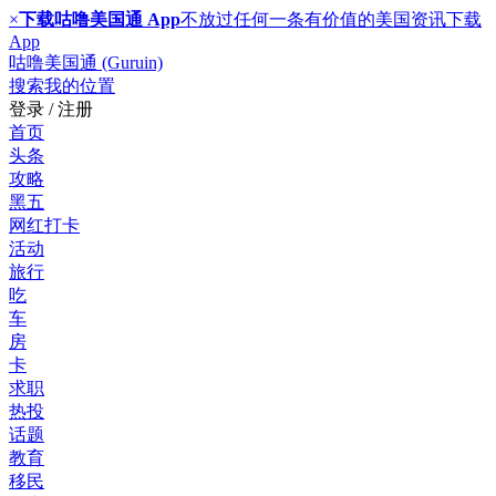
×
下载咕噜美国通 App
不放过任何一条有价值的美国资讯
下载
App
咕噜美国通 (Guruin)
搜索
我的位置
登录 / 注册
首页
头条
攻略
黑五
网红打卡
活动
旅行
吃
车
房
卡
求职
热投
话题
教育
移民