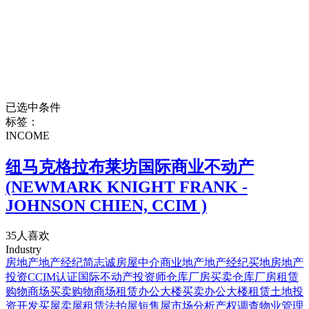
已选中条件
标签：
INCOME
纽马克格拉布莱坊国际商业不动产
(NEWMARK KNIGHT FRANK -
JOHNSON CHIEN, CCIM )
35人喜欢
Industry
房地产
地产经纪
简志诚
房屋中介
商业地产
地产经纪
买地
房地产
投资
CCIM认证国际不动产投资师
仓库厂房买卖
仓库厂房租赁
购物商场买卖
购物商场租赁
办公大楼买卖
办公大楼租赁
土地投
资开发
买屋
卖屋
租赁
法拍屋
短售屋
市场分析
产权调查
物业管理