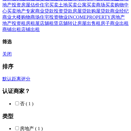
地产投资房屋估价
住宅买卖
土地买卖
公寓买卖
商场买卖
购物中
心买卖
地产专家商业贷款
投资贷款
房屋贷款
购屋贷款
商业经纪
商业大楼
购物商场住宅投资物业
INCOME
PROPERTY
房地产
地产投资
租房
租屋店舖租赁
店舖转让
房屋出售
租房子
商业出租
商铺出租
店铺出租
筛选
关闭
排序
默认
距离
评分
认证商家？
否
( 1 )
类型
房地产
( 1 )