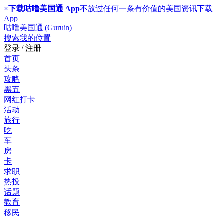
×
下载咕噜美国通 App
不放过任何一条有价值的美国资讯
下载
App
咕噜美国通 (Guruin)
搜索
我的位置
登录 / 注册
首页
头条
攻略
黑五
网红打卡
活动
旅行
吃
车
房
卡
求职
热投
话题
教育
移民