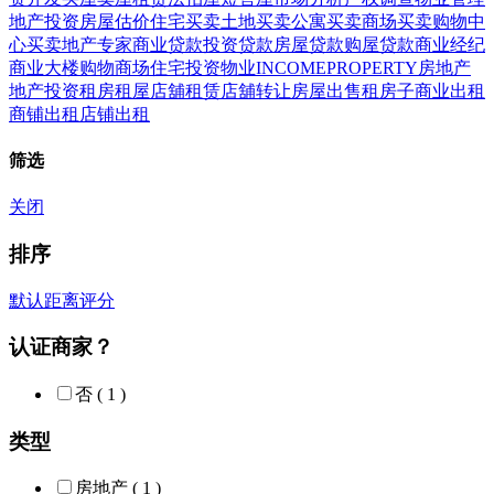
地产投资房屋估价
住宅买卖
土地买卖
公寓买卖
商场买卖
购物中
心买卖
地产专家商业贷款
投资贷款
房屋贷款
购屋贷款
商业经纪
商业大楼
购物商场住宅投资物业
INCOME
PROPERTY
房地产
地产投资
租房
租屋店舖租赁
店舖转让
房屋出售
租房子
商业出租
商铺出租
店铺出租
筛选
关闭
排序
默认
距离
评分
认证商家？
否
( 1 )
类型
房地产
( 1 )