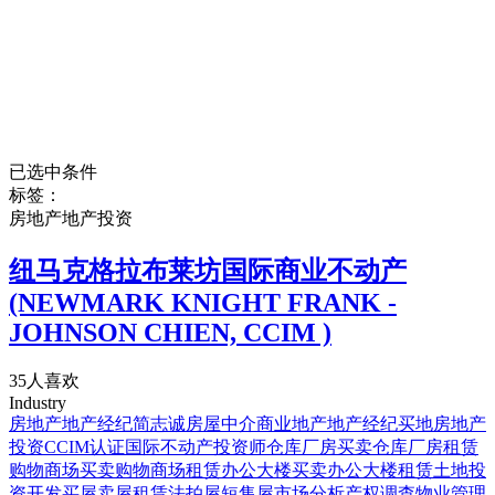
已选中条件
标签：
房地产地产投资
纽马克格拉布莱坊国际商业不动产
(NEWMARK KNIGHT FRANK -
JOHNSON CHIEN, CCIM )
35人喜欢
Industry
房地产
地产经纪
简志诚
房屋中介
商业地产
地产经纪
买地
房地产
投资
CCIM认证国际不动产投资师
仓库厂房买卖
仓库厂房租赁
购物商场买卖
购物商场租赁
办公大楼买卖
办公大楼租赁
土地投
资开发
买屋
卖屋
租赁
法拍屋
短售屋
市场分析
产权调查
物业管理