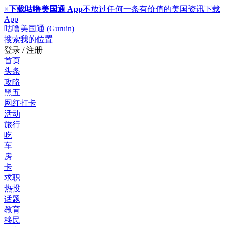
×
下载咕噜美国通 App
不放过任何一条有价值的美国资讯
下载
App
咕噜美国通 (Guruin)
搜索
我的位置
登录 / 注册
首页
头条
攻略
黑五
网红打卡
活动
旅行
吃
车
房
卡
求职
热投
话题
教育
移民