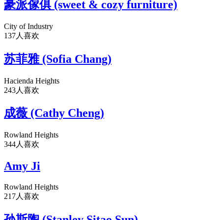
豪派傢俱 (sweet & cozy furniture)
City of Industry
137人喜欢
苏菲雅 (Sofia Chang)
Hacienda Heights
243人喜欢
成薇 (Cathy Cheng)
Rowland Heights
344人喜欢
Amy Ji
Rowland Heights
217人喜欢
孙斯陶 (Stanley Sitao Sun)