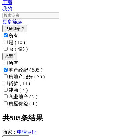
工商
我的
更多筛选
认证商家？
所有
是
( 10 )
否
( 495 )
类型
1
所有
地产经纪
( 505 )
房地产服务
( 35 )
贷款
( 13 )
建商
( 4 )
商业地产
( 2 )
房屋保险
( 1 )
共505条结果
商家：
申请
认证