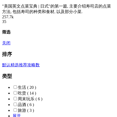
"美国英文点菜宝典 | 日式"的第一篇, 主要介绍寿司店的点菜
方法, 包括寿司的种类和食材, 以及部分小菜.
257.7k
35
筛选
关闭
排序
默认
精选
推荐
攻略数
类型
生活
( 20 )
吃货
( 14 )
周末玩乐
( 6 )
品酒
( 6 )
旅游
( 3 )
展开