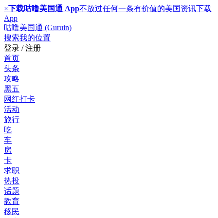
×
下载咕噜美国通 App
不放过任何一条有价值的美国资讯
下载
App
咕噜美国通 (Guruin)
搜索
我的位置
登录 / 注册
首页
头条
攻略
黑五
网红打卡
活动
旅行
吃
车
房
卡
求职
热投
话题
教育
移民