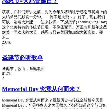
感恩节=火鸡受难日？
咳咳，在我们开讲之前，先为今年又将牺牲于感恩节餐桌上的
火鸡弟兄们默哀一分钟。 「俺不是火鸡～」 好了，现在我们
可以一边啃火鸡腿，一边来认识一下感恩节(Thanksgiving Day)
这个北美特有的传统节日啦。不像圣诞节、万圣节和新年这些
欧美一同欢庆的大节，感恩节只在美国和加拿大被庆祝。要
追...
23.4k
1
圣诞节必听歌单
圣诞节，歌曲，圣诞歌曲
61.7k
2
Memorial Day 究竟从何而来？
Memorial Day 究竟从何而来？最新历史与传统全解析今天是
Memorial Day，可是很多人来美国很久了都不知道这个节日究