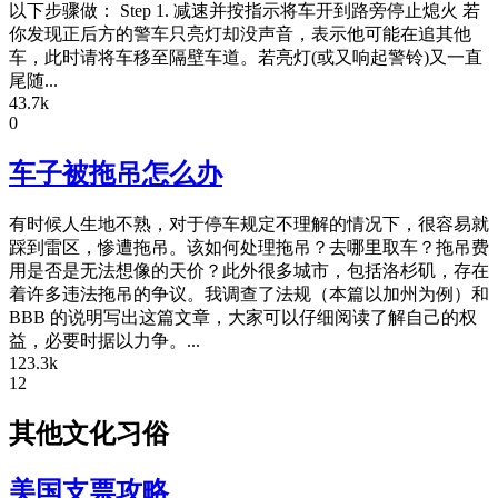
以下步骤做： Step 1. 减速并按指示将车开到路旁停止熄火 若
你发现正后方的警车只亮灯却没声音，表示他可能在追其他
车，此时请将车移至隔壁车道。若亮灯(或又响起警铃)又一直
尾随...
43.7k
0
车子被拖吊怎么办
有时候人生地不熟，对于停车规定不理解的情况下，很容易就
踩到雷区，惨遭拖吊。该如何处理拖吊？去哪里取车？拖吊费
用是否是无法想像的天价？此外很多城市，包括洛杉矶，存在
着许多违法拖吊的争议。我调查了法规（本篇以加州为例）和
BBB 的说明写出这篇文章，大家可以仔细阅读了解自己的权
益，必要时据以力争。...
123.3k
12
其他文化习俗
美国支票攻略