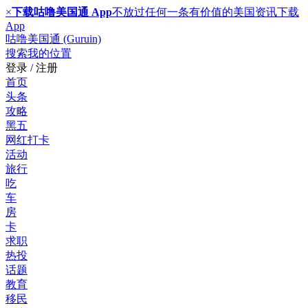
×
下载咕噜美国通 App
不放过任何一条有价值的美国资讯
下载
App
咕噜美国通 (Guruin)
搜索
我的位置
登录 / 注册
首页
头条
攻略
黑五
网红打卡
活动
旅行
吃
车
房
卡
求职
热投
话题
教育
移民