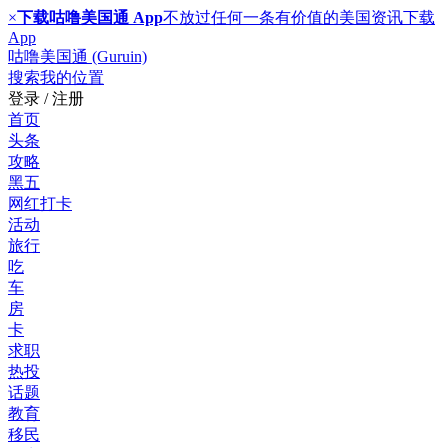
×
下载咕噜美国通 App
不放过任何一条有价值的美国资讯
下载
App
咕噜美国通 (Guruin)
搜索
我的位置
登录 / 注册
首页
头条
攻略
黑五
网红打卡
活动
旅行
吃
车
房
卡
求职
热投
话题
教育
移民