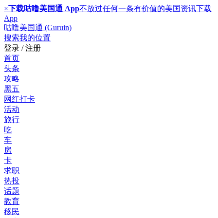
×
下载咕噜美国通 App
不放过任何一条有价值的美国资讯
下载
App
咕噜美国通 (Guruin)
搜索
我的位置
登录 / 注册
首页
头条
攻略
黑五
网红打卡
活动
旅行
吃
车
房
卡
求职
热投
话题
教育
移民