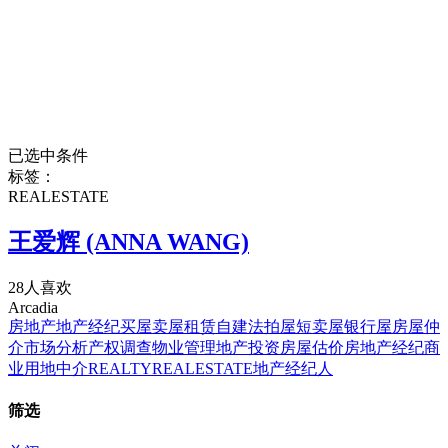
已选中条件
标签：
REALESTATE
王爱辉 (ANNA WANG)
28人喜欢
Arcadia
房地产
地产经纪
买屋
卖屋
租赁
自建
法拍屋
短卖屋
银行屋
房屋仲
介
市场分析
产权调查
物业管理
地产投资
房屋估价
房地产经纪
商
业用地中介
REALTY
REALESTATE
地产经纪人
筛选