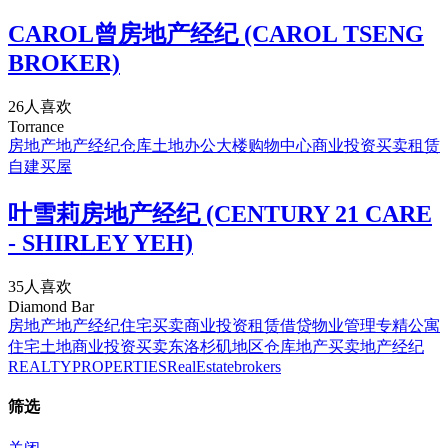
CAROL曾房地产经纪 (CAROL TSENG
BROKER)
26人喜欢
Torrance
房地产
地产经纪
仓库
土地
办公大楼
购物中心
商业
投资
买卖
租赁
自建
买屋
叶雪莉房地产经纪 (CENTURY 21 CARE
- SHIRLEY YEH)
35人喜欢
Diamond Bar
房地产
地产经纪
住宅买卖
商业投资
租赁
借贷
物业管理
专精公寓
住宅
土地
商业投资买卖
东洛杉矶地区
仓库
地产买卖
地产经纪
REALTY
PROPERTIES
Real
Estate
brokers
筛选