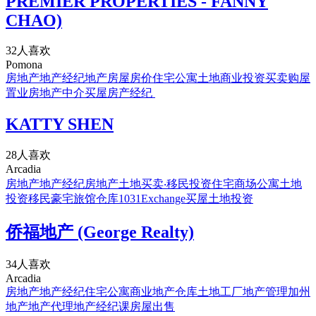
PREMIER PROPERTIES - FANNY
CHAO)
32人喜欢
Pomona
房地产
地产经纪
地产
房屋
房价
住宅
公寓
土地
商业投资买卖
购屋
置业
房地产中介
买屋
房产经纪
KATTY SHEN
28人喜欢
Arcadia
房地产
地产经纪
房地产
土地买卖‧移民投资
住宅
商场
公寓
土地
投资移民
豪宅
旅馆
仓库
1031Exchange
买屋
土地投资
侨福地产 (George Realty)
34人喜欢
Arcadia
房地产
地产经纪
住宅
公寓
商业地产
仓库
土地
工厂
地产管理
加州
地产
地产代理
地产经纪课
房屋出售