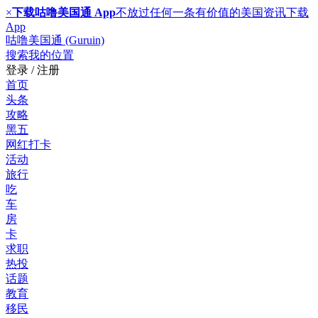
×
下载咕噜美国通 App
不放过任何一条有价值的美国资讯
下载
App
咕噜美国通 (Guruin)
搜索
我的位置
登录 / 注册
首页
头条
攻略
黑五
网红打卡
活动
旅行
吃
车
房
卡
求职
热投
话题
教育
移民