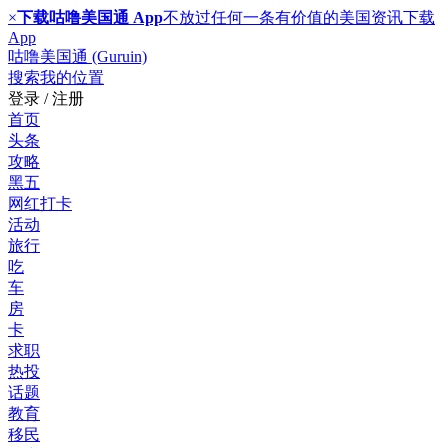
×
下载咕噜美国通 App
不放过任何一条有价值的美国资讯
下载
App
咕噜美国通 (Guruin)
搜索
我的位置
登录 / 注册
首页
头条
攻略
黑五
网红打卡
活动
旅行
吃
车
房
卡
求职
热投
话题
教育
移民