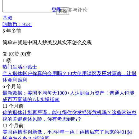
登录
后参与评论
评论
基叔
咕噜币：9581
5 年多前
简单讲就是中国人炒美股其实不怎么交税
复 (
0
)
赞 (0)
赏
1 楼
热门生活小贴士
个人退休帐户你真的会用吗？10大使用误区及应对策略，让退
休金利滚利
6 个月前
最新数据：美国平均每天1000+人达到百万资产！普通人也能
成百万富翁的7步实操指南
11 个月前
你的退休计划再严谨，能扛得住突发经济危机吗？这些常被忽
视的关键退休风险，你有考虑到吗？
11 个月前
美国跳槽率创新低，平均4年一跳！跳槽后忘了原来的401(k)
帐户怎么办？4招追回