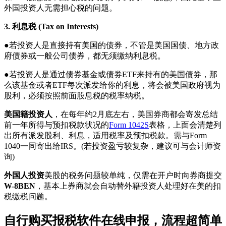
外国投资人无需担心税的问题。
3. 利息税 (Tax on Interests)
●若投资人是直接持有美国的债券，不管是美国国债、地方政
府债券或一般公司债券，都无须缴纳利息税。
●若投资人是通过债券基金或债券ETF来持有的美国债券，那
么该基金或者ETF每次派发给你的利息，将会被美国政府视为
股利，必须按照前面股息税的税率纳税。
美国籍投资人
，在每年约2月底左右，美国券商都会寄发总结
前一年所得与预扣税款状况的
Form 1042S
表格，上面会清楚列
出所有派发股利、利息，适用税率及预扣税款。需与Form
1040一同寄出给IRS。(若投资盈亏较复杂，建议可与会计师资
询)
外国人投资
美股的税务问题较单纯，仅需在开户时向券商提交
W-8BEN
，基本上券商就会自动替外籍投资人处理好在美的扣
税缴税问题。
自行购买报税软件在线申报，流程超简单