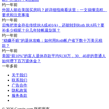
约一年前
外国人能在美国买房吗？超详细指南看这里：一文搞懂流程、
要求和注意事项
约一年前
后悔把资金存在传统IRA或401(k)，还能转到Roth IRA吗？要
补多少税呢？分几年转帐最划算？
约一年前
“稳赚不赔”的退休攻略：如何用Roth帐户省下数十万美元税
款？
约一年前
美国“前10%”的富人退休存款平均$130万，30、40岁的普通人
如何攒下百万退休金？
一年多前
关于我们
联系我们
广告合作
隐私政策
服务条款
© 2026 Guruin.com 版权所有