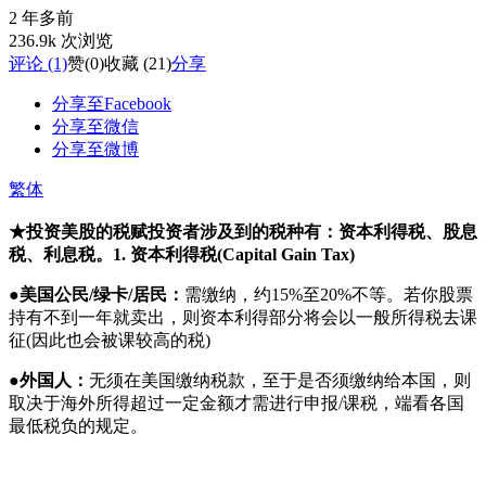
2 年多前
236.9k 次浏览
评论 (1)
赞
(0)
收藏 (21)
分享
分享至Facebook
分享至微信
分享至微博
繁体
★投资美股的税赋
投资者涉及到的税种有：资本利得税、股息
税、利息税。
1. 资本利得税(Capital Gain Tax)
●
美国公民/绿卡/居民：
需缴纳，约15%至20%不等。若你股票
持有不到一年就卖出，则资本利得部分将会以一般所得税去课
征(因此也会被课较高的税)
●
外国人：
无须在美国缴纳税款，至于是否须缴纳给本国，则
取决于海外所得超过一定金额才需进行申报/课税，端看各国
最低税负的规定。