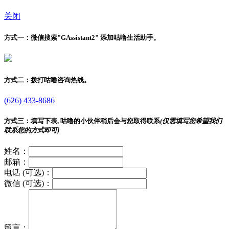
关闭
方式一：
微信搜索"
GAssistant2
" 添加咕噜生活助手。
方式二：
拨打咕噜咨询热线。
(626) 433-8686
方式三：
填写下表, 咕噜的小伙伴稍后会与您取得联系
(仅需填写您希望我们
联系您的方式即可)
姓名：
邮箱：
电话 (可选)：
微信 (可选)：
留言：