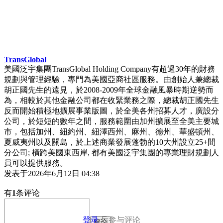
TransGlobal
美國泛宇集團TransGlobal Holding Company有超過30年的財務
規劃與管理經驗，專門為美國亞裔社區服務。由創始人兼總裁
胡正國先生的遠見，於2008-2009年全球金融風暴時期逆勢而
為，相較於其他金融公司都在收緊業務之際，總裁胡正國先生
反而開始積極地擴展事業版圖，於全美各州招募人才，廣設分
公司，於短短的數年之間，服務範圍由加州擴展至全美主要城
市，包括加州、紐約州、紐澤西州、麻州、德州、華盛頓州、
夏威夷州以及關島，於上述商業發展蓬勃的10大州設立25+間
分公司; 橫跨美國東西岸, 都有美國泛宇集團的專業理財規劃人
員可以提供服務。
发表于
2026年6月12日 04:38
有
1
条评论
登录
后参与评论
评论