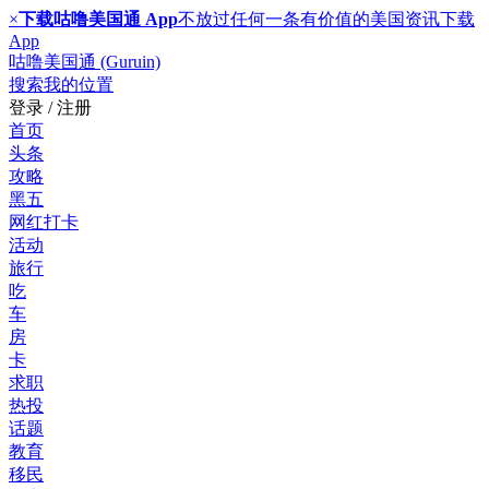
×
下载咕噜美国通 App
不放过任何一条有价值的美国资讯
下载
App
咕噜美国通 (Guruin)
搜索
我的位置
登录 / 注册
首页
头条
攻略
黑五
网红打卡
活动
旅行
吃
车
房
卡
求职
热投
话题
教育
移民