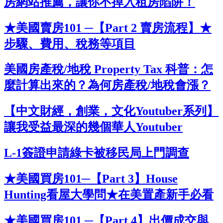
房網站推薦，讓你不掉入租房陷阱！
★美國賣房101 ─【Part 2 賣房流程】★
步驟、費用、稅務等項目
美國房產稅/地稅 Property Tax 科普：怎
麼計算出來的？為何房產稅/地稅會漲？
【中文財經，創業，文化Youtuber系列】
讓我受益最深的幾個華人Youtuber
L-1簽證申請綠卡被移民局上門調查
★美國買房101─【Part 3】House
Hunting看屋大學問★在美置產新手必看
★美國買房101 ─【Part 4】出價成交與