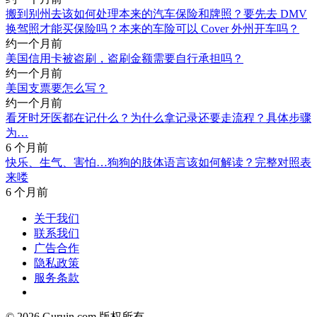
搬到别州去该如何处理本来的汽车保险和牌照？要先去 DMV
换驾照才能买保险吗？本来的车险可以 Cover 外州开车吗？
约一个月前
美国信用卡被盗刷，盗刷金额需要自行承担吗？
约一个月前
美国支票要怎么写？
约一个月前
看牙时牙医都在记什么？为什么拿记录还要走流程？具体步骤
为…
6 个月前
快乐、生气、害怕…狗狗的肢体语言该如何解读？完整对照表
来喽
6 个月前
关于我们
联系我们
广告合作
隐私政策
服务条款
© 2026 Guruin.com 版权所有