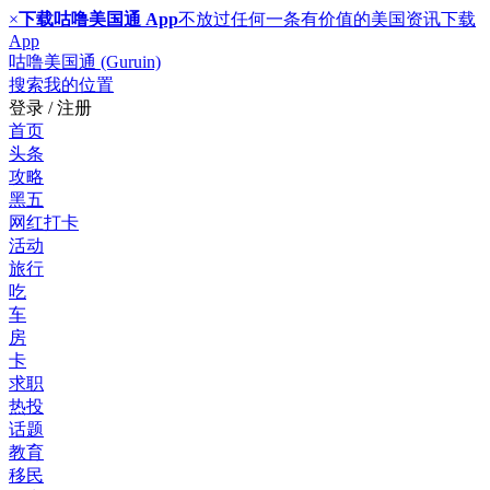
×
下载咕噜美国通 App
不放过任何一条有价值的美国资讯
下载
App
咕噜美国通 (Guruin)
搜索
我的位置
登录 / 注册
首页
头条
攻略
黑五
网红打卡
活动
旅行
吃
车
房
卡
求职
热投
话题
教育
移民