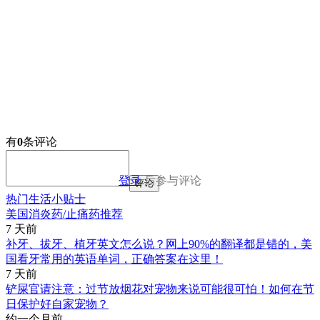
有
0
条评论
登录
后参与评论
评论
热门生活小贴士
美国消炎药/止痛药推荐
7 天前
补牙、拔牙、植牙英文怎么说？网上90%的翻译都是错的，美
国看牙常用的英语单词，正确答案在这里！
7 天前
铲屎官请注意：过节放烟花对宠物来说可能很可怕！如何在节
日保护好自家宠物？
约一个月前