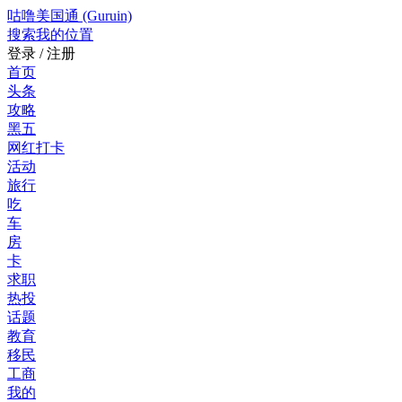
咕噜美国通 (Guruin)
搜索
我的位置
登录 / 注册
首页
头条
攻略
黑五
网红打卡
活动
旅行
吃
车
房
卡
求职
热投
话题
教育
移民
工商
我的