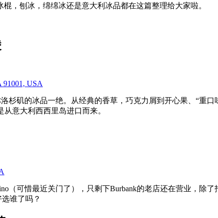
冰棍，刨冰，绵绵冰还是意大利冰品都在这篇整理给大家啦。
凌
 CA 91001, USA
称洛杉矶的冰品一绝。从经典的香草，巧克力屑到开心果、“重口味”羊
心果更是从意大利西西里岛进口而来。
SA
an Marino（可惜最近关门了），只剩下Burbank的老店还
好选谁了吗？