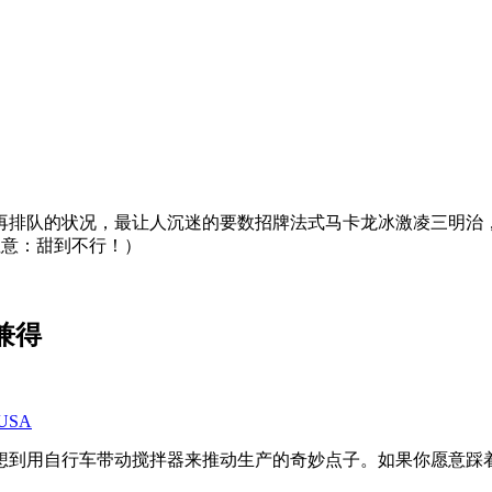
再排队的状况，最让人沉迷的要数招牌法式马卡龙冰激凌三明治
（注意：甜到不行！）
可兼得
, USA
想到用自行车带动搅拌器来推动生产的奇妙点子。如果你愿意踩