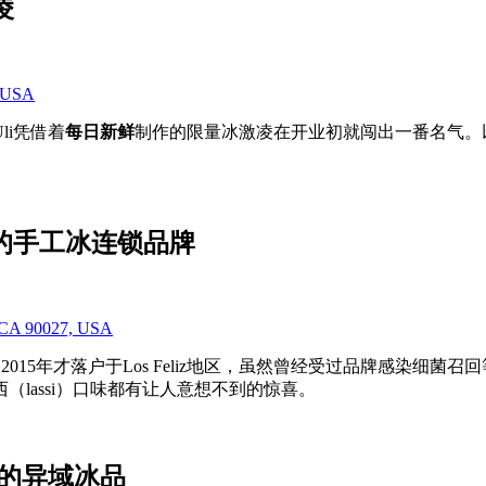
凌
, USA
 Uli凭借着
每日新鲜
制作的限量冰激凌在开业初就闯出一番名气。以
全美最出名的手工冰连锁品牌
s, CA 90027, USA
e Creams直到2015年才落户于Los Feliz地区，虽然曾经受过
lassi）口味都有让人意想不到的惊喜。
承自波斯的异域冰品