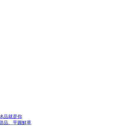
愛冰品就是你
式甜品、芋圓鮮草