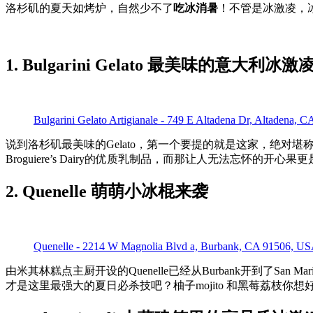
洛杉矶的夏天如烤炉，自然少不了
吃冰消暑
！不管是冰激凌，
1. Bulgarini Gelato 最美味的意大利冰激
Bulgarini Gelato Artigianale - 749 E Altadena Dr, Altadena,
说到洛杉矶最美味的Gelato，第一个要提的就是这家，绝对堪
Broguiere’s Dairy的优质乳制品，而那让人无法忘怀的开
2. Quenelle 萌萌小冰棍来袭
Quenelle - 2214 W Magnolia Blvd a, Burbank, CA 91506, U
由米其林糕点主厨开设的Quenelle已经从Burbank开到了S
才是这里最强大的夏日必杀技吧？柚子mojito 和黑莓荔枝你想