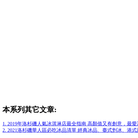
本系列其它文章:
1. 2019年洛杉磯人氣冰淇淋店最全指南 高顏值又有創意，最
2. 2021洛杉磯華人區必吃冰品清單 經典冰品、臺式剉冰、港