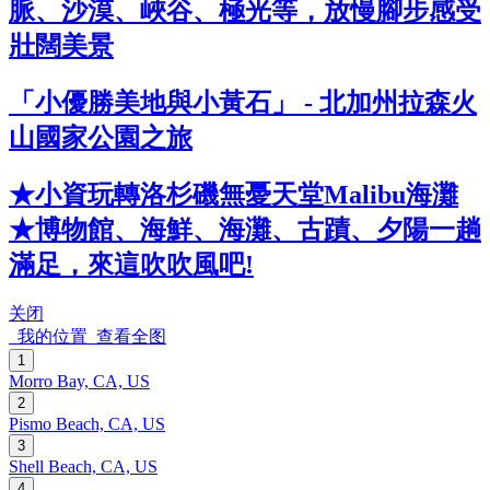
脈、沙漠、峽谷、極光等，放慢腳步感受
壯闊美景
「小優勝美地與小黃石」 - 北加州拉森火
山國家公園之旅
★小資玩轉洛杉磯無憂天堂Malibu海灘
★博物館、海鮮、海灘、古蹟、夕陽一趟
滿足，來這吹吹風吧!
关闭
我的位置
查看全图
1
Morro Bay, CA, US
2
Pismo Beach, CA, US
3
Shell Beach, CA, US
4