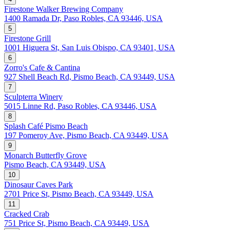
Firestone Walker Brewing Company
1400 Ramada Dr, Paso Robles, CA 93446, USA
5
Firestone Grill
1001 Higuera St, San Luis Obispo, CA 93401, USA
6
Zorro's Cafe & Cantina
927 Shell Beach Rd, Pismo Beach, CA 93449, USA
7
Sculpterra Winery
5015 Linne Rd, Paso Robles, CA 93446, USA
8
Splash Café Pismo Beach
197 Pomeroy Ave, Pismo Beach, CA 93449, USA
9
Monarch Butterfly Grove
Pismo Beach, CA 93449, USA
10
Dinosaur Caves Park
2701 Price St, Pismo Beach, CA 93449, USA
11
Cracked Crab
751 Price St, Pismo Beach, CA 93449, USA