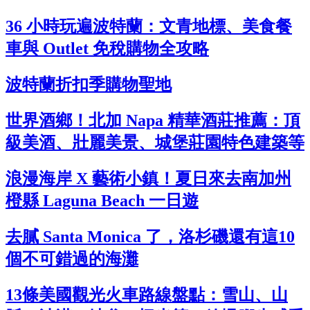
36 小時玩遍波特蘭：文青地標、美食餐
車與 Outlet 免稅購物全攻略
波特蘭折扣季購物聖地
世界酒鄉！北加 Napa 精華酒莊推薦：頂
級美酒、壯麗美景、城堡莊園特色建築等
浪漫海岸 X 藝術小鎮！夏日來去南加州
橙縣 Laguna Beach 一日遊
去膩 Santa Monica 了，洛杉磯還有這10
個不可錯過的海灘
13條美國觀光火車路線盤點：雪山、山