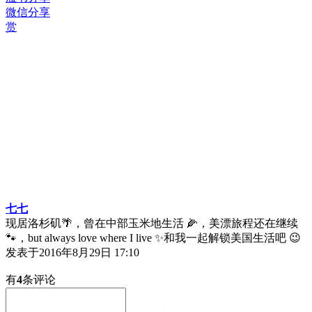
微信分享
赏
七七
现居洛杉矶🌴，曾在中部玉米地生活 🌽，美漂旅程还在继续
🐾，but always love where I live ✨和我一起解锁美国生活吧 😉
发表于
2016年8月29日 17:10
有
4
条评论