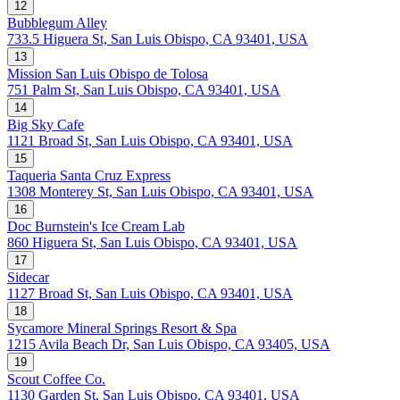
12
Bubblegum Alley
733.5 Higuera St, San Luis Obispo, CA 93401, USA
13
Mission San Luis Obispo de Tolosa
751 Palm St, San Luis Obispo, CA 93401, USA
14
Big Sky Cafe
1121 Broad St, San Luis Obispo, CA 93401, USA
15
Taqueria Santa Cruz Express
1308 Monterey St, San Luis Obispo, CA 93401, USA
16
Doc Burnstein's Ice Cream Lab
860 Higuera St, San Luis Obispo, CA 93401, USA
17
Sidecar
1127 Broad St, San Luis Obispo, CA 93401, USA
18
Sycamore Mineral Springs Resort & Spa
1215 Avila Beach Dr, San Luis Obispo, CA 93405, USA
19
Scout Coffee Co.
1130 Garden St, San Luis Obispo, CA 93401, USA