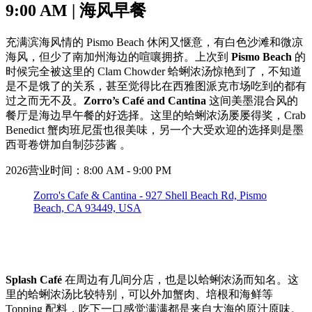
9:00 AM | 海风早餐
充满滨海风情的 Pismo Beach 休闲又惬意，有白色沙滩和微凉
海风，但少了南加州海边的喧嚷拥挤。上次到
Pismo Beach
的
时候完全被这里的 Clam Chowder 蛤蜊浓汤惊艳到了，不知道
是不是饿了的关系，甚至觉得比在西雅图派克市场吃到的都有
过之而无不及。
Zorro’s Café and Cantina
这间美墨混合风的
餐厅是海边早午餐的好选择。这里的蛤蜊浓汤屡屡得奖，Crab
Benedict 蟹肉班尼蛋也很美味，另一个大受欢迎的选择则是墨
西哥卷饼加自制莎莎酱 。
2026营业时间：8:00 AM - 9:00 PM
Zorro's Cafe & Cantina - 927 Shell Beach Rd, Pismo
Beach, CA 93449, USA
Splash Café
在周边有几间分店，也是以蛤蜊浓汤而知名。这
里的蛤蜊浓汤比较特别，可以外加蟹肉、培根和海鲜等
Topping 配料，吃下一口感觉满满都是来自大海的原汁原味。