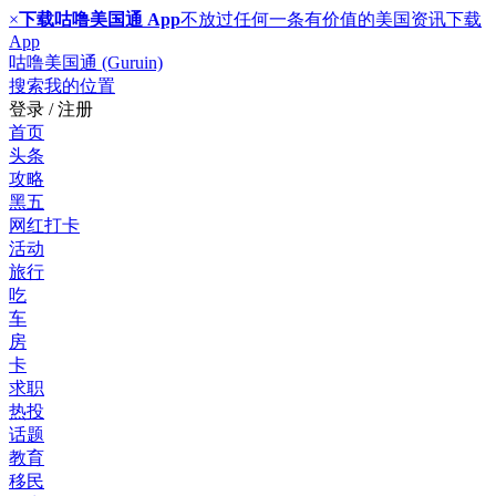
×
下载咕噜美国通 App
不放过任何一条有价值的美国资讯
下载
App
咕噜美国通 (Guruin)
搜索
我的位置
登录 / 注册
首页
头条
攻略
黑五
网红打卡
活动
旅行
吃
车
房
卡
求职
热投
话题
教育
移民