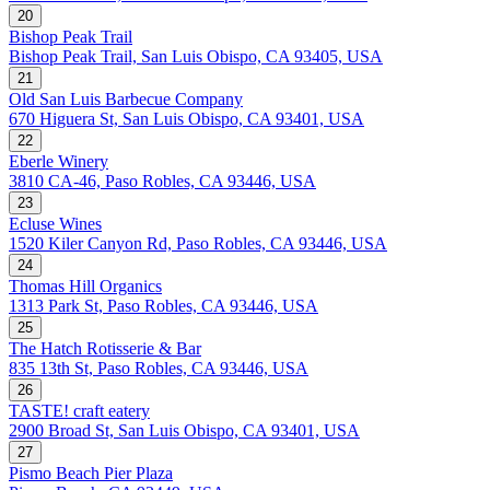
20
Bishop Peak Trail
Bishop Peak Trail, San Luis Obispo, CA 93405, USA
21
Old San Luis Barbecue Company
670 Higuera St, San Luis Obispo, CA 93401, USA
22
Eberle Winery
3810 CA-46, Paso Robles, CA 93446, USA
23
Ecluse Wines
1520 Kiler Canyon Rd, Paso Robles, CA 93446, USA
24
Thomas Hill Organics
1313 Park St, Paso Robles, CA 93446, USA
25
The Hatch Rotisserie & Bar
835 13th St, Paso Robles, CA 93446, USA
26
TASTE! craft eatery
2900 Broad St, San Luis Obispo, CA 93401, USA
27
Pismo Beach Pier Plaza