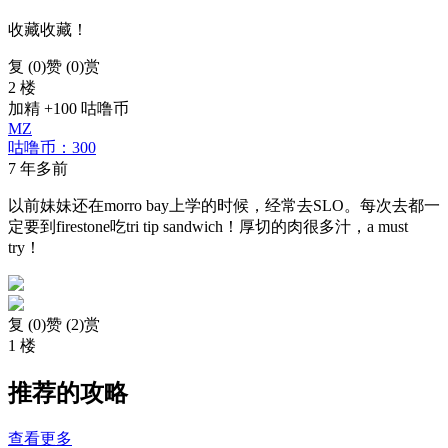
收藏收藏！
复 (
0
)
赞 (0)
赏
2 楼
加精 +100 咕噜币
MZ
咕噜币：300
7 年多前
以前妹妹还在morro bay上学的时候，经常去SLO。每次去都一
定要到firestone吃tri tip sandwich！厚切的肉很多汁，a must
try！
复 (
0
)
赞 (2)
赏
1 楼
推荐的攻略
查看更多