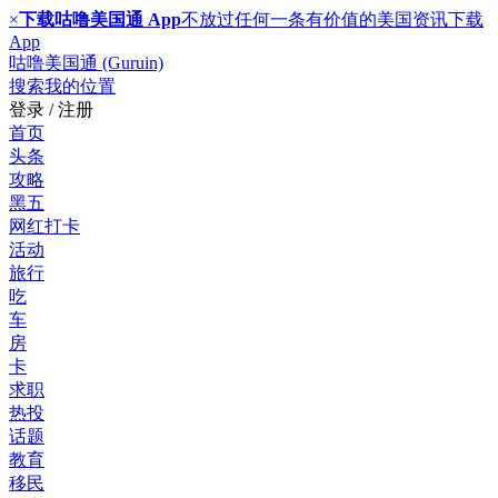
×
下载咕噜美国通 App
不放过任何一条有价值的美国资讯
下载
App
咕噜美国通 (Guruin)
搜索
我的位置
登录 / 注册
首页
头条
攻略
黑五
网红打卡
活动
旅行
吃
车
房
卡
求职
热投
话题
教育
移民