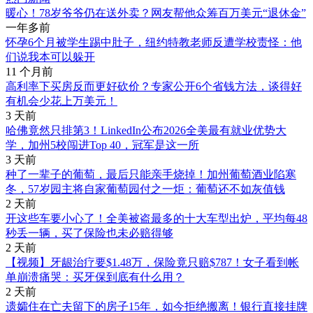
暖心！78岁爷爷仍在送外卖？网友帮他众筹百万美元“退休金”
一年多前
怀孕6个月被学生踢中肚子，纽约特教老师反遭学校责怪：他
们说我本可以躲开
11 个月前
高利率下买房反而更好砍价？专家公开6个省钱方法，谈得好
有机会少花上万美元！
3 天前
哈佛竟然只排第3！LinkedIn公布2026全美最有就业优势大
学，加州5校闯进Top 40，冠军是这一所
3 天前
种了一辈子的葡萄，最后只能亲手烧掉！加州葡萄酒业陷寒
冬，57岁园主将自家葡萄园付之一炬：葡萄还不如灰值钱
2 天前
开这些车要小心了！全美被盗最多的十大车型出炉，平均每48
秒丢一辆，买了保险也未必赔得够
2 天前
【视频】牙龈治疗要$1.48万，保险竟只赔$787！女子看到帐
单崩溃痛哭：买牙保到底有什么用？
2 天前
遗孀住在亡夫留下的房子15年，如今拒绝搬离！银行直接挂牌