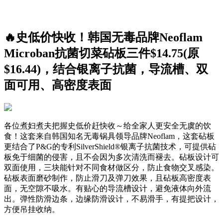
🔥史低价快收！韩国无毒品牌Neoflam
Microban抗菌切菜砧板三件$14.75(原
$16.44)，结合银离子抗菌，导流槽、双
面可用、高密度表面
各位煮妇煮夫把握史低价赶快收～给全家人更安全无虞的饮
食！这套来自韩国知名无毒锅具领导品牌Neoflam，这套砧板
更结合了P&G的专利SilverShield®银离子抗菌技术，可提供砧
板免于细菌的侵害，且不会因为多次清洗而褪去。砧板设计可
双面使用，三块能针对不同食材做区分，防止食物交叉感染。
砧板表面磨砂制作，防止滑刀及弹刀效果，且砧板高密度表
面，无空隙不吸水。有贴心的导流槽设计，避免液体向外流
出。弹性防滑边条，边缘防滑设计，不易滑手，有提把设计，
方便吊挂收纳。