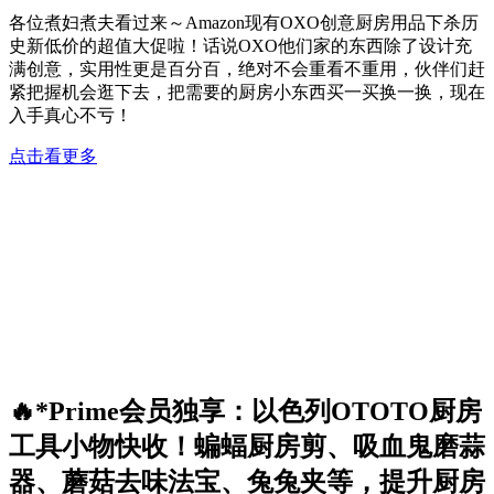
各位煮妇煮夫看过来～Amazon现有OXO创意厨房用品下杀历
史新低价的超值大促啦！话说OXO他们家的东西除了设计充
满创意，实用性更是百分百，绝对不会重看不重用，伙伴们赶
紧把握机会逛下去，把需要的厨房小东西买一买换一换，现在
入手真心不亏！
点击看更多
🔥*Prime会员独享：以色列OTOTO厨房
工具小物快收！蝙蝠厨房剪、吸血鬼磨蒜
器、蘑菇去味法宝、兔兔夹等，提升厨房