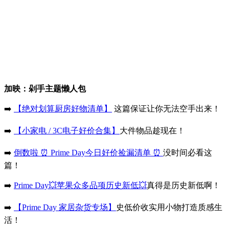
加映：剁手主题懒人包
➡️
【绝对划算厨房好物清单】
这篇保证让你无法空手出来！
➡️
【小家电 / 3C电子好价合集】
大件物品趁现在！
➡️
倒数啦 ⏰ Prime Day今日好价捡漏清单 ⏰
没时间必看这
篇！
➡️
Prime Day💥苹果众多品项历史新低💥
真得是历史新低啊！
➡️
【Prime Day 家居杂货专场】
史低价收实用小物打造质感生
活！