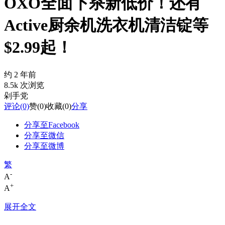
OXO全面下杀新低价！还有
Active厨余机洗衣机清洁锭等
$2.99起！
约 2 年前
8.5k 次浏览
剁手党
评论
(0)
赞
(0)
收藏
(0)
分享
分享至Facebook
分享至微信
分享至微博
繁
-
A
+
A
展开全文