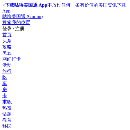
×
下载咕噜美国通 App
不放过任何一条有价值的美国资讯
下载
App
咕噜美国通 (Guruin)
搜索
我的位置
登录 / 注册
首页
头条
攻略
黑五
网红打卡
活动
旅行
吃
车
房
卡
求职
热投
话题
教育
移民