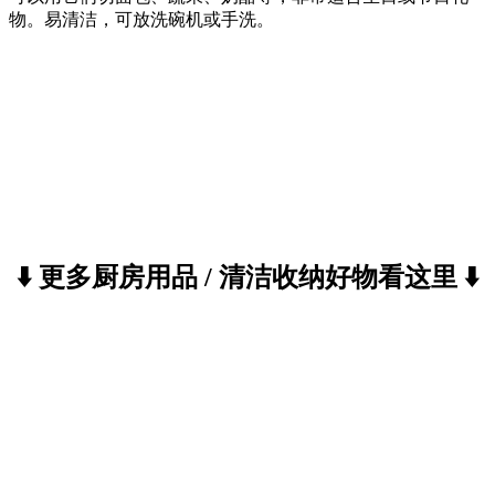
物。易清洁，可放洗碗机或手洗。
⬇️ 更多厨房用品 / 清洁收纳好物看这里 ⬇️