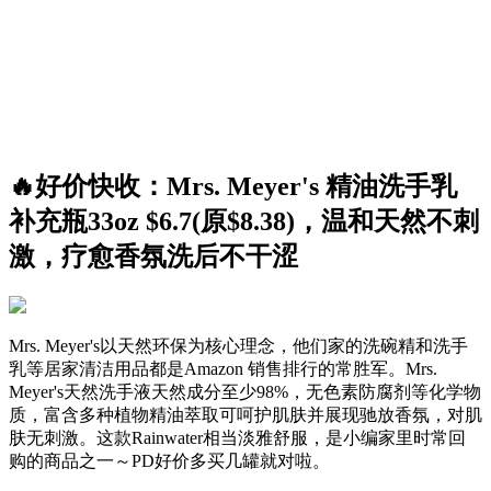
🔥好价快收：Mrs. Meyer's 精油洗手乳
补充瓶33oz $6.7(原$8.38)，温和天然不刺
激，疗愈香氛洗后不干涩
Mrs. Meyer's以天然环保为核心理念，他们家的洗碗精和洗手
乳等居家清洁用品都是Amazon 销售排行的常胜军。Mrs.
Meyer's天然洗手液天然成分至少98%，无色素防腐剂等化学物
质，富含多种植物精油萃取可呵护肌肤并展现驰放香氛，对肌
肤无刺激。这款Rainwater相当淡雅舒服，是小编家里时常回
购的商品之一～PD好价多买几罐就对啦。