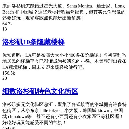
来到洛杉矶怎能错过星光大道、Santa Monica、迪士尼、Long
Beach 和中国城？这些老梗行程虽然经典，但其实比你想像的
还要好玩，观光客踩点也能玩出新鲜感！
64.3k
13
洛杉矶10条隐藏楼梯
你知道吗，LA可是布满大大小小400多条阶梯呢！当初便利当
地居民的楼梯至今已渐渐成为被遗忘的小径。本篇整理出数条
LA秘境楼梯，周末立即来场轻松健行吧。
156.5k
20
细数洛杉矶特色文化街区
洛杉矶多元文化街区总汇，聚集了各式族裔的洛城拥有许多特
色街区，从小东京 little tokyo，小大阪，韩国城 ktown，中国
城 chinatown等，甚至还有小西贡还有小衣索匹亚等社区喔！
好吃好玩又能感受不同的气氛！
464.0k