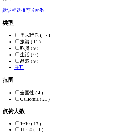
默认
精选
推荐
攻略数
类型
周末玩乐
( 17 )
旅游
( 11 )
吃货
( 9 )
生活
( 9 )
品酒
( 9 )
展开
范围
全国性
( 4 )
California
( 21 )
点赞人数
1~10
( 13 )
11~50
( 11 )