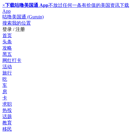
×
下载咕噜美国通 App
不放过任何一条有价值的美国资讯
下载
App
咕噜美国通 (Guruin)
搜索
我的位置
登录 / 注册
首页
头条
攻略
黑五
网红打卡
活动
旅行
吃
车
房
卡
求职
热投
话题
教育
移民