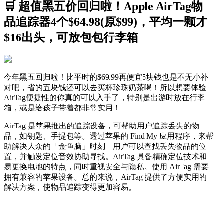
🛒 超值黑五价回归啦！Apple AirTag物
品追踪器4个$64.98(原$99)，平均一颗才
$16出头，可放包包行李箱
今年黑五回归啦！比平时的$69.99再便宜5块钱也是不无小补
对吧，省的五块钱还可以去买杯珍珠奶茶喝！所以想要体验
AirTag便捷性的你真的可以入手了，特别是出游时放在行李
箱，或是给孩子带着都非常实用！
AirTag 是苹果推出的追踪设备，可帮助用户追踪丢失的物
品，如钥匙、手提包等。透过苹果的 Find My 应用程序，来帮
助解决大众的「金鱼脑」时刻！用户可以查找丢失物品的位
置，并触发定位音效协助寻找。AirTag 具备精确定位技术和
易更换电池的特点，同时重视安全与隐私。使用 AirTag 需要
拥有兼容的苹果设备。总的来说，AirTag 提供了方便实用的
解决方案，使物品追踪变得更加容易。