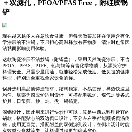
＋双滤孔，PFOA/PFAS Free，附硅胶锅
铲
现在越来越多人在意饮食健康，但每天做菜却还在使用含有化
学涂层的不沾锅，不只担心高温释放有害物质，清洁时也常因
沾黏而影响使用体验。
这款陶瓷涂层不沾炒锅（附锅盖），采用天然陶瓷涂层，不含
PFOA、PFAS、PTFE、铅与镉等有害化学物质，从源头守护
料理安全。只需少量用油，就能轻松完成低油、低负担的健康
料理，特别适合重视全家饮食的你。
锅身选用高品质铸造铝材，结构稳定、不易变形，导热快速且
均匀。底部为感应炉适用设计，可搭配电磁炉、煤气炉等各式
炉具，日常煎、炒、炖、煮一锅搞定。
深锅设计，因此用来进行快炒也可以，算是中西式料理皆宜的
锅款，搭配贴心的双边倒口设计，不分左右手都能顺畅倒汤倒
酱，使用更直觉。搭配附盖的双侧滤孔设计，在倒出汤汁时能
有效减少食材流失，让料理过程更加俐落省心。