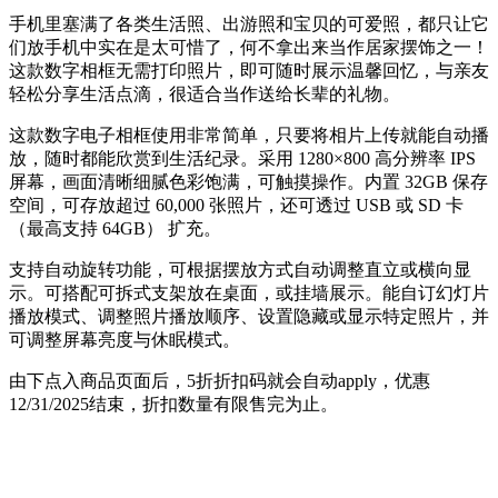
手机里塞满了各类生活照、出游照和宝贝的可爱照，都只让它
们放手机中实在是太可惜了，何不拿出来当作居家摆饰之一！
这款数字相框无需打印照片，即可随时展示温馨回忆，与亲友
轻松分享生活点滴，很适合当作送给长辈的礼物。
这款数字电子相框使用非常简单，只要将相片上传就能自动播
放，随时都能欣赏到生活纪录。采用 1280×800 高分辨率 IPS
屏幕，画面清晰细腻色彩饱满，可触摸操作。内置 32GB 保存
空间，可存放超过 60,000 张照片，还可透过 USB 或 SD 卡
（最高支持 64GB） 扩充。
支持自动旋转功能，可根据摆放方式自动调整直立或横向显
示。可搭配可拆式支架放在桌面，或挂墙展示。能自订幻灯片
播放模式、调整照片播放顺序、设置隐藏或显示特定照片，并
可调整屏幕亮度与休眠模式。
由下点入商品页面后，5折折扣码就会自动apply，优惠
12/31/2025结束，折扣数量有限售完为止。