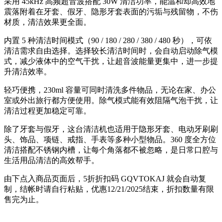
采用 45kHz 高频超音波搭配 30W 清洁功率，能温和却高效地
震落附着在牙套、假牙、隐形牙套表面的污垢与残留物，不伤
材质，清洁效果更全面。
内置 5 种清洁时间模式（90 / 180 / 280 / 380 / 480 秒），可依
清洁需求自由选择。选择较长清洁时间时，会自动启动除气模
式，减少液体中的空气干扰，让超音波能量更集中，进一步提
升清洁效率。
轻巧便携，230ml 容量可同时清洗多件物品，无论在家、办公
室或外出旅行都方便使用。除气模式能有效阻隔气泡干扰，让
清洁过程更加稳定可靠。
除了牙套与假牙，这台清洁机也适用于隐形牙套、电动牙刷刷
头、饰品、项链、戒指、手表等多种小型物品。360 度全方位
清洁搭配不锈钢内槽，让每个角落都不被忽略，是日常口腔与
生活用品清洁的高效帮手。
由下点入商品页面后，5折折扣码
GQVTOKAJ
就会自动复
制，结帐时请自行粘贴，优惠12/21/2025结束，折扣数量有限
售完为止。