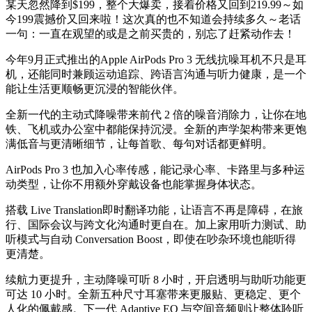
某天忽然降到$199，整个大爆卖，接着价格又回到219.99～如
今199震撼价又回来啦！这次真的也不知道会持续多久～老话
一句：一直在观望的或是之前买贵的，别忘了赶紧动作去！
今年9月正式推出的Apple AirPods Pro 3 无线抗噪耳机不只是耳
机，还能同时兼顾运动追踪、跨语言沟通与听力健康，是一个
能让生活更顺畅更沉浸的智能伙伴。
全新一代的主动式降噪带来前代 2 倍的噪音消除力，让你在地
铁、飞机或办公室中都能保持沉浸。全新的声学架构带来更饱
满低音与更清晰细节，让每首歌、每句对话都更鲜明。
AirPods Pro 3 也加入心率传感，能记录心率、卡路里与多种运
动类型，让你不用额外穿戴设备也能掌握身体状态。
搭载 Live Translation即时翻译功能，让语言不再是障碍，在旅
行、国际会议与跨文化沟通时更自在。加上家用听力测试、助
听模式与自动 Conversation Boost，即使在吵杂环境也能听得
更清楚。
续航力更提升，主动降噪可听 8 小时，开启透明与助听功能更
可达 10 小时。全新五种尺寸耳塞带来更服贴、更稳定、更个
人化的佩戴感。下一代 Adaptive EQ 与空间音频则让整体聆听