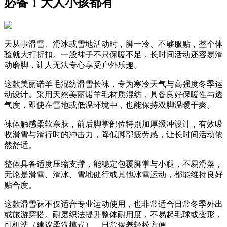
必备！大人小孩都有
天从事滑雪、滑冰或雪地活动时，脚一冷、不够服贴，整个体
验就大打折扣。一般袜子不只保暖不足，长时间活动还容易滑
动磨脚，让人无法专心享受户外乐趣。
这款美丽诺羊毛混纺滑雪长袜，专为寒冷天气与高强度冬季运
动设计。采用天然美丽诺羊毛材质混纺，具备良好保暖性与透
气度，即使在雪地或低温环境中，也能保持双脚温暖干爽。
袜体触感柔软亲肤，前后脚掌部位特别加厚缓冲设计，有效吸
收滑雪与滑行时的冲击力，降低脚部疲劳感，让长时间活动依
然舒适。
整体具备适度压缩支撑，能稳定包覆脚掌与小腿，不易滑落，
无论是滑雪、滑冰、雪地健行或其他冰雪运动，都能维持良好
贴合度。
这款滑雪袜不仅适合专业运动使用，也非常适合日常冬季外出
或旅游穿搭。耐磨织法提升整体耐用度，不易起毛球或变形，
可机洗（建议柔洗模式），日常保养轻松方便。