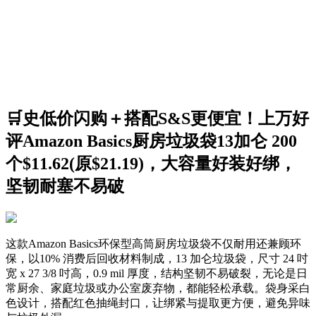
🛒史低价闪购＋搭配S&S更便宜！上万好
评Amazon Basics厨房垃圾袋13加仑 200
个$11.62(原$21.19)，大容量好装好绑，
坚韧耐塞不易破
这款Amazon Basics环保型高筒厨房垃圾袋不仅耐用还兼顾环
保，以10% 消费后回收材料制成，13 加仑垃圾袋，尺寸 24 吋
宽 x 27 3/8 吋高，0.9 mil 厚度，结构坚韧不易破裂，无论是日
常厨余、家庭垃圾或办公室废弃物，都能轻松承载。袋身采白
色设计，搭配红色抽绳封口，让绑紧与提取更方便，避免异味