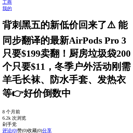
工商
我的
背刺黑五的新低价回来了⚠️ 能
同步翻译的最新AirPods Pro 3
只要$199卖翻！厨房垃圾袋200
个只要$11，冬季户外活动刚需
羊毛长袜、防水手套、发热衣
等👉好价倒数中
8 个月前
6.2k 次浏览
剁手党
评论
(0)
赞
(0)
收藏
(0)
分享