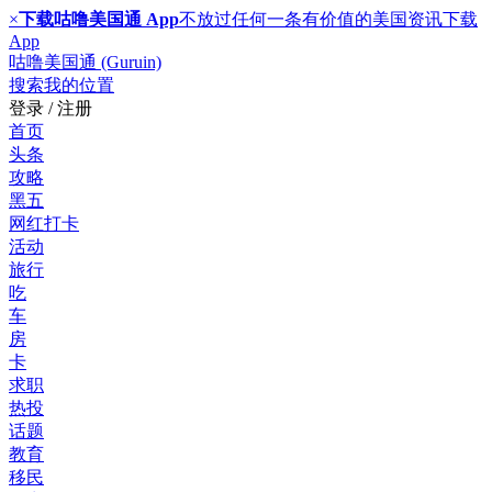
×
下载咕噜美国通 App
不放过任何一条有价值的美国资讯
下载
App
咕噜美国通 (Guruin)
搜索
我的位置
登录 / 注册
首页
头条
攻略
黑五
网红打卡
活动
旅行
吃
车
房
卡
求职
热投
话题
教育
移民