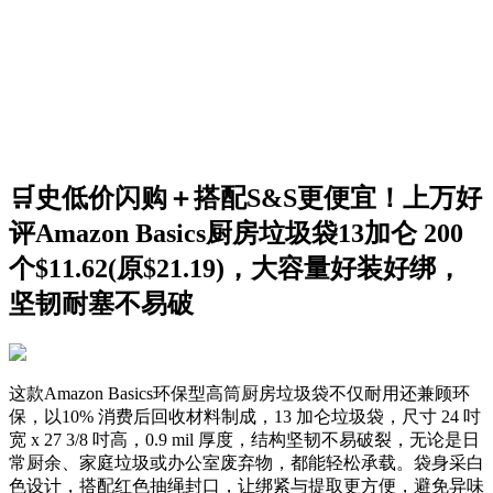
🛒史低价闪购＋搭配S&S更便宜！上万好
评Amazon Basics厨房垃圾袋13加仑 200
个$11.62(原$21.19)，大容量好装好绑，
坚韧耐塞不易破
这款Amazon Basics环保型高筒厨房垃圾袋不仅耐用还兼顾环
保，以10% 消费后回收材料制成，13 加仑垃圾袋，尺寸 24 吋
宽 x 27 3/8 吋高，0.9 mil 厚度，结构坚韧不易破裂，无论是日
常厨余、家庭垃圾或办公室废弃物，都能轻松承载。袋身采白
色设计，搭配红色抽绳封口，让绑紧与提取更方便，避免异味