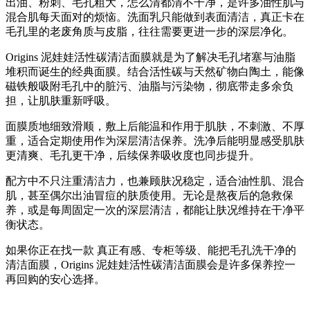
出油、粉刺、毛孔粗大，怎么清都清不干净，是许多油性肌与
混合肌每天面对的烦恼。洗面乳只能做到表面清洁，真正卡在
毛孔里的老废角质与皮脂，往往需要更进一步的深层净化。
Origins 泥娃娃活性碳清洁面膜就是为了解决毛孔堵塞与油脂
堆积而诞生的经典面膜。结合活性碳与天然矿物白陶土，能像
磁铁般吸附毛孔中的脏污、油脂与污染物，彻底带走多余负
担，让肌肤重新呼吸。
面膜质地细致滑顺，敷上后能温和作用于肌肤，不刺激、不厚
重，适合定期使用作为深层清洁保养。洗净后能明显感受肌肤
更清爽、毛孔更干净，后续保养吸收度也同步提升。
配方中不只注重清洁力，也兼顾肤况稳定，适合油性肌、混合
肌，甚至偶尔出油冒痘的肤质使用。无论是熬夜后的急救保
养，或是每周固定一次的深层清洁，都能让肤况维持在干净平
衡状态。
如果你正在找一款 真正有感、专柜等级、能把毛孔洗干净的
清洁面膜，Origins 泥娃娃活性碳清洁面膜会是许多保养控一
再回购的安心选择。