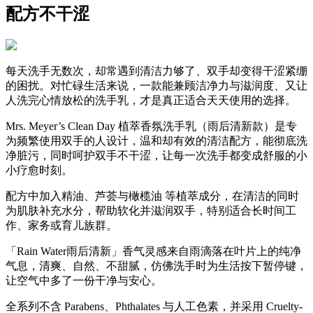
配方不干涩
每天洗手无数次，却常遇到清洁力够了、双手却变得干涩紧绷
的困扰。对忙碌生活来说，一款能兼顾洁净力与滋润度、又让
人洗完心情放松的洗手乳，才是真正适合天天使用的选择。
Mrs. Meyer’s Clean Day 植萃香氛洗手乳（雨后清新款）是专
为频繁使用双手的人设计，温和却有效的清洁配方，能彻底洗
净脏污，同时呵护双手不干涩，让每一次洗手都变成舒服的小
小疗愈时刻。
配方中加入精油、芦荟与橄榄油 等植萃成分，在清洁的同时
为肌肤补充水分，帮助软化并滋润双手，特别适合长时间工
作、家务或育儿族群。
「Rain Water雨后清新」香气灵感来自雨滴落在叶片上的纯净
气息，清爽、自然、不甜腻，仿佛洗手时为生活按下暂停键，
让空气中多了一份干净与安心。
全系列不含 Parabens、Phthalates 与人工色素，并采用 Cruelty-