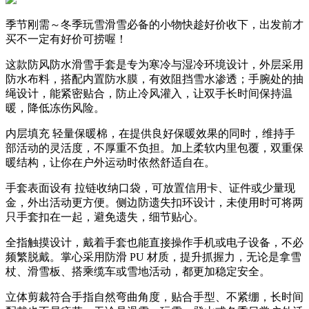
季节刚需～冬季玩雪滑雪必备的小物快趁好价收下，出发前才
买不一定有好价可捞喔！
这款防风防水滑雪手套是专为寒冷与湿冷环境设计，外层采用
防水布料，搭配内置防水膜，有效阻挡雪水渗透；手腕处的抽
绳设计，能紧密贴合，防止冷风灌入，让双手长时间保持温
暖，降低冻伤风险。
内层填充 轻量保暖棉，在提供良好保暖效果的同时，维持手
部活动的灵活度，不厚重不负担。加上柔软内里包覆，双重保
暖结构，让你在户外运动时依然舒适自在。
手套表面设有 拉链收纳口袋，可放置信用卡、证件或少量现
金，外出活动更方便。侧边防遗失扣环设计，未使用时可将两
只手套扣在一起，避免遗失，细节贴心。
全指触摸设计，戴着手套也能直接操作手机或电子设备，不必
频繁脱戴。掌心采用防滑 PU 材质，提升抓握力，无论是拿雪
杖、滑雪板、搭乘缆车或雪地活动，都更加稳定安全。
立体剪裁符合手指自然弯曲角度，贴合手型、不紧绷，长时间