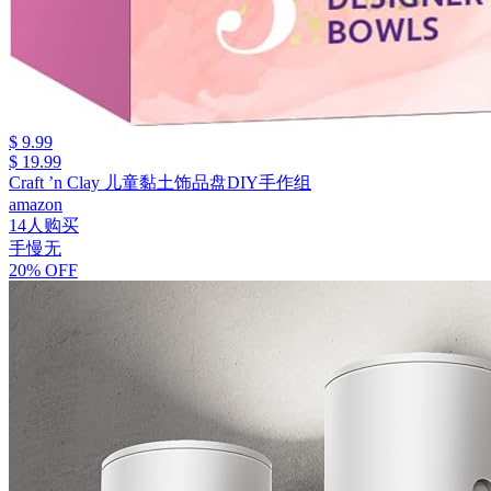
$ 9.99
$ 19.99
Craft ’n Clay 儿童黏土饰品盘DIY手作组
amazon
14人购买
手慢无
20% OFF