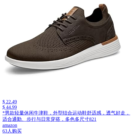
$ 22.49
$ 44.99
*男款轻量休闲牛津鞋，外型结合运动鞋舒适感，透气好走，
适合通勤、步行与日常穿搭，多色多尺寸821
amazon
63人购买