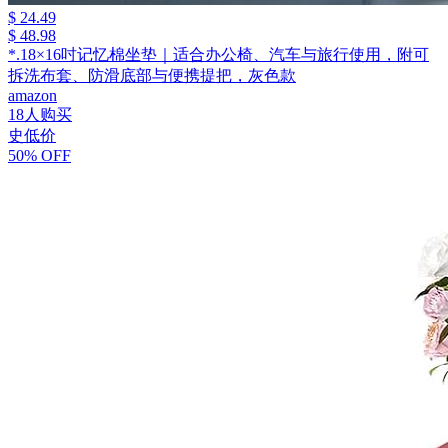
$ 24.49
$ 48.98
*.18×16吋记忆棉坐垫｜适合办公椅、汽车与旅行使用，附可
拆洗布套、防滑底部与便携提把，灰色款
amazon
18人购买
史低价
50% OFF