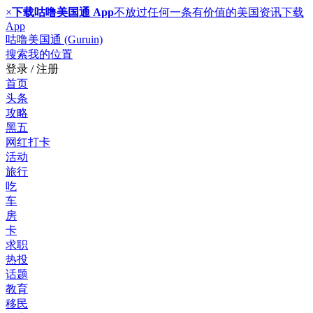
×
下载咕噜美国通 App
不放过任何一条有价值的美国资讯
下载
App
咕噜美国通 (Guruin)
搜索
我的位置
登录 / 注册
首页
头条
攻略
黑五
网红打卡
活动
旅行
吃
车
房
卡
求职
热投
话题
教育
移民