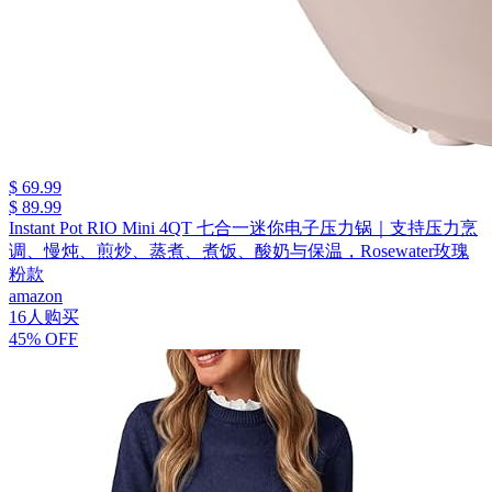
$ 69.99
$ 89.99
Instant Pot RIO Mini 4QT 七合一迷你电子压力锅｜支持压力烹
调、慢炖、煎炒、蒸煮、煮饭、酸奶与保温，Rosewater玫瑰
粉款
amazon
16人购买
45% OFF