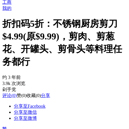
工商
我的
折扣码5折：不锈钢厨房剪刀
$4.99(原$9.99)，剪肉、剪葱
花、开罐头、剪骨头等料理任
务都行
约 3 年前
3.9k 次浏览
剁手党
评论
(0)
赞
(0)
收藏
(0)
分享
分享至Facebook
分享至微信
分享至微博
繁