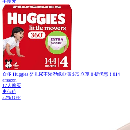
手慢无
众多 Huggies 婴儿尿不湿湿纸巾满 $75 立享 8 折优惠！814
amazon
17人购买
史低价
22% OFF