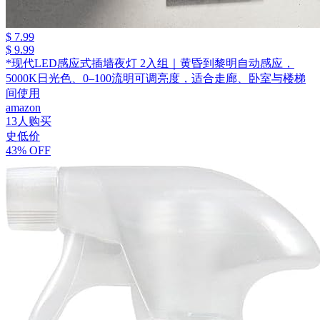
$ 7.99
$ 9.99
*现代LED感应式插墙夜灯 2入组｜黄昏到黎明自动感应，
5000K日光色、0–100流明可调亮度，适合走廊、卧室与楼梯
间使用
amazon
13人购买
史低价
43% OFF