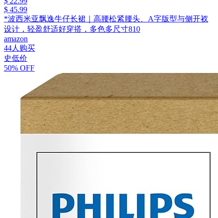
$ 22.99
$ 45.99
*波西米亚飘逸牛仔长裙｜高腰松紧腰头、A字版型与侧开衩
设计，轻盈舒适好穿搭，多色多尺寸810
amazon
44人购买
史低价
50% OFF