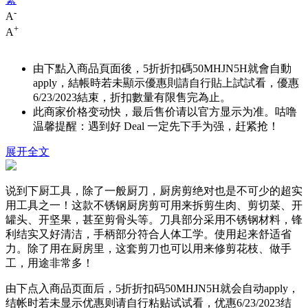
-
A
+
A
由下點入商品頁面後，5折折扣碼
50MHJN5H
就會自動
apply，結帳時若未顯示優惠則請自行貼上試試看，優惠
6/23/2023結束，折扣數量有限售完為止。
此商家价格变动快，最后售价请以官方显示为准。咕噜
温馨提醒：遇到好 Deal 一定先下手为强，赶紧抢！
展开全文
说到下厨工具，除了一般厨刀，厨房剪绝对也是不可少的超实
用工具之一！这款不锈钢厨房剪可用来拆剪生肉、剪切菜、开
罐头、开坚果，甚至剪骨头等。刀具部分采用不锈钢材料，锋
利结实又好清洁，手柄部分符合人体工学。使用起来舒适省
力。除了用在厨房里，这套剪刀也可以用来修剪花枝、做手
工，用途非常多！
由下点入商品页面后，5折折扣码
50MHJN5H
就会自动apply，
结帐时若未显示优惠则请自行粘贴试试看，优惠6/23/2023结