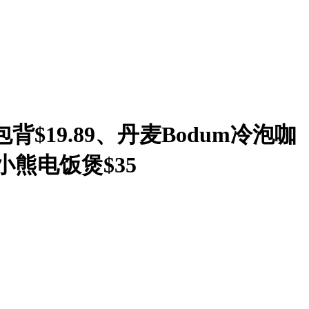
背$19.89、丹麦Bodum冷泡咖
、小熊电饭煲$35