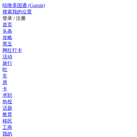
咕噜美国通 (Guruin)
搜索
我的位置
登录 / 注册
首页
头条
攻略
黑五
网红打卡
活动
旅行
吃
车
房
卡
求职
热投
话题
教育
移民
工商
我的