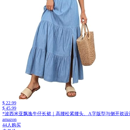
$ 22.99
$ 45.99
*波西米亚飘逸牛仔长裙｜高腰松紧腰头、A字版型与侧开衩设
amazon
44人购买