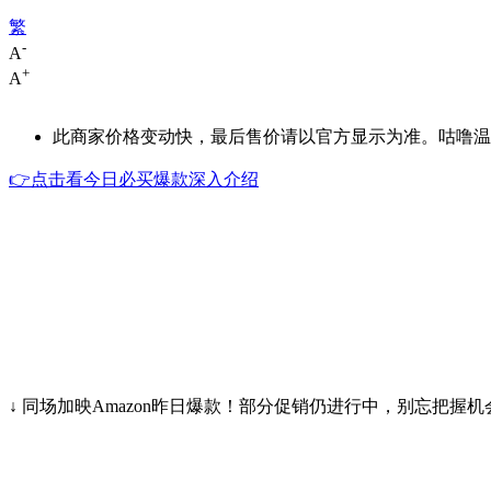
繁
-
A
+
A
此商家价格变动快，最后售价请以官方显示为准。咕噜温馨
👉点击看今日必买爆款深入介绍
↓ 同场加映Amazon昨日爆款！部分促销仍进行中，别忘把握