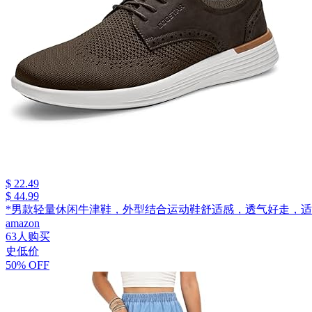
$ 22.49
$ 44.99
*男款轻量休闲牛津鞋，外型结合运动鞋舒适感，透气好走，适
amazon
63人购买
史低价
50% OFF