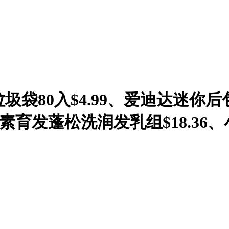
圾袋80入$4.99、爱迪达迷你后包
ure生物素育发蓬松洗润发乳组$18.36