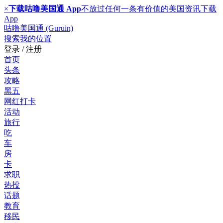
×
下载咕噜美国通 App
不放过任何一条有价值的美国资讯
下载
App
咕噜美国通 (Guruin)
搜索
我的位置
登录 / 注册
首页
头条
攻略
黑五
网红打卡
活动
旅行
吃
车
房
卡
求职
热投
话题
教育
移民