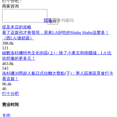
打个分吧：
商家咨询
登录
后参与提问
提问
提及本店的攻略
看了這篇你才會發現，原來LA好吃的Shabu Shabu這麼多！
（西LA/連鎖篇）
398.8k
121
細數洛杉磯特色文化街區(上)：除了小東京和韓國城，LA 比
你想像的更多元！
463.8k
543
洛杉磯30間超人氣日式拉麵大盤點(下)：華人區東區覓食打卡
看這篇！
96.4k
46
打个分吧
营业时间
关闭