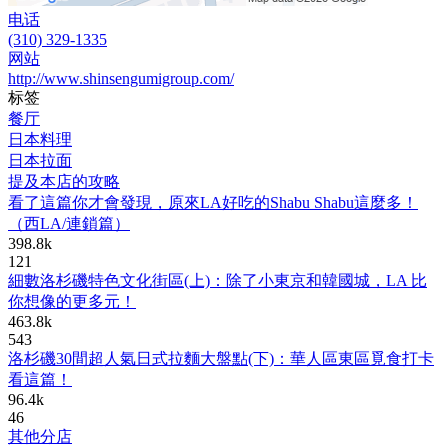
电话
(310) 329-1335
网站
http://www.shinsengumigroup.com/
标签
餐厅
日本料理
日本拉面
提及本店的攻略
看了這篇你才會發現，原來LA好吃的Shabu Shabu這麼多！
（西LA/連鎖篇）
398.8k
121
細數洛杉磯特色文化街區(上)：除了小東京和韓國城，LA 比
你想像的更多元！
463.8k
543
洛杉磯30間超人氣日式拉麵大盤點(下)：華人區東區覓食打卡
看這篇！
96.4k
46
其他分店