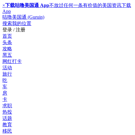
×
下载咕噜美国通 App
不放过任何一条有价值的美国资讯
下载
App
咕噜美国通 (Guruin)
搜索
我的位置
登录 / 注册
首页
头条
攻略
黑五
网红打卡
活动
旅行
吃
车
房
卡
求职
热投
话题
教育
移民