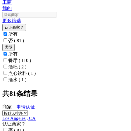
工商
我的
更多筛选
认证商家？
所有
否
( 81 )
类型
所有
餐厅
( 110 )
酒吧
( 2 )
点心饮料
( 1 )
酒水
( 1 )
共81条结果
商家：
申请
认证
Los Angeles , CA
认证商家？
否
( 81 )