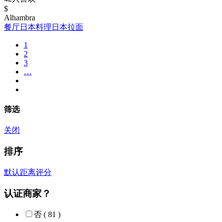
$
Alhambra
餐厅
日本料理
日本拉面
1
2
3
…
筛选
关闭
排序
默认
距离
评分
认证商家？
否
( 81 )