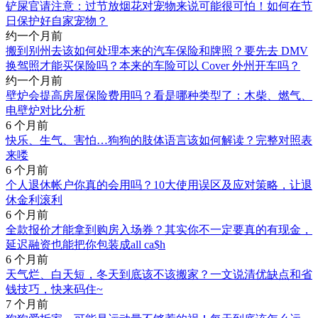
铲屎官请注意：过节放烟花对宠物来说可能很可怕！如何在节
日保护好自家宠物？
约一个月前
搬到别州去该如何处理本来的汽车保险和牌照？要先去 DMV
换驾照才能买保险吗？本来的车险可以 Cover 外州开车吗？
约一个月前
壁炉会提高房屋保险费用吗？看是哪种类型了：木柴、燃气、
电壁炉对比分析
6 个月前
快乐、生气、害怕…狗狗的肢体语言该如何解读？完整对照表
来喽
6 个月前
个人退休帐户你真的会用吗？10大使用误区及应对策略，让退
休金利滚利
6 个月前
全款报价才能拿到购房入场券？其实你不一定要真的有现金，
延迟融资也能把你包装成all ca$h
6 个月前
天气烂、白天短，冬天到底该不该搬家？一文说清优缺点和省
钱技巧，快来码住~
7 个月前