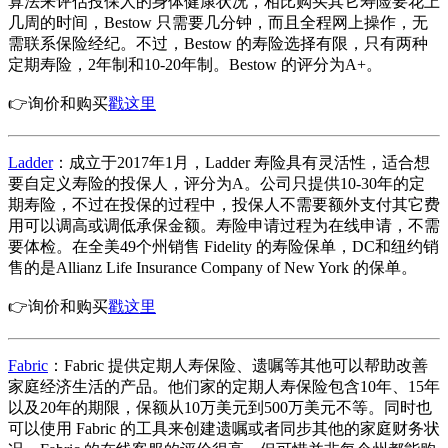
算法来评估投保人的身体健康状况，相比购买其它寿险要花上
几周的时间，Bestow 只需要几分钟，而且全程网上操作，无
需联系保险经纪。不过，Bestow 的寿险选择有限，只有两种
定期寿险，2年制和10-20年制。Bestow 的评分为A+。
👉询价和购买
戳这里
Ladder
：成立于2017年1月，Ladder 寿险具有灵活性，适合想
要自定义寿险的投保人，评分为A。公司只提供10-30年的定
期寿险，不过在投保的过程中，投保人不需要额外支付其它费
用可以调高或调低承保金额。寿险申请过程为在线申请，不需
要体检。在全美49个州销售 Fidelity 的寿险保单，DC和纽约销
售的是Allianz Life Insurance Company of New York 的保单。
👉询价和购买
戳这里
Fabric
：Fabric 提供定期人寿保险、遗嘱等其他可以帮助改善
家庭经济生活的产品。他们家的定期人寿保险包含10年、15年
以及20年的期限，保额从10万美元到500万美元不等。同时也
可以使用 Fabric 的工具来创建遗嘱或者同步其他的家庭财务状