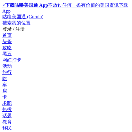
×
下载咕噜美国通 App
不放过任何一条有价值的美国资讯
下载
App
咕噜美国通 (Guruin)
搜索
我的位置
登录 / 注册
首页
头条
攻略
黑五
网红打卡
活动
旅行
吃
车
房
卡
求职
热投
话题
教育
移民