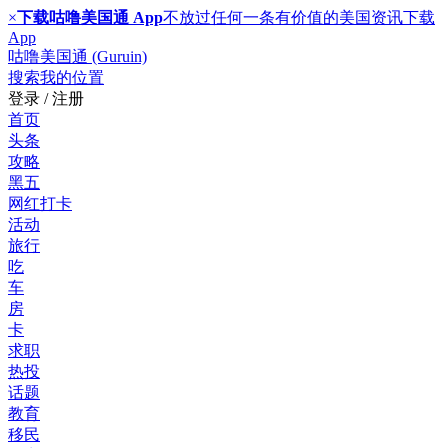
×
下载咕噜美国通 App
不放过任何一条有价值的美国资讯
下载
App
咕噜美国通 (Guruin)
搜索
我的位置
登录 / 注册
首页
头条
攻略
黑五
网红打卡
活动
旅行
吃
车
房
卡
求职
热投
话题
教育
移民