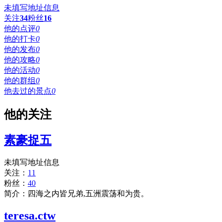
未填写地址信息
关注
34
粉丝
16
他的点评
0
他的打卡
0
他的发布
0
他的攻略
0
他的活动
0
他的群组
0
他去过的景点
0
他的关注
素豪捉五
未填写地址信息
关注：
11
粉丝：
40
简介：四海之内皆兄弟,五洲震荡和为贵。
teresa.ctw