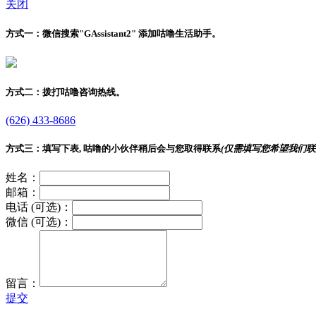
关闭
方式一：
微信搜索"
GAssistant2
" 添加咕噜生活助手。
方式二：
拨打咕噜咨询热线。
(626) 433-8686
方式三：
填写下表, 咕噜的小伙伴稍后会与您取得联系
(仅需填写您希望我们联
姓名：
邮箱：
电话 (可选)：
微信 (可选)：
留言：
提交