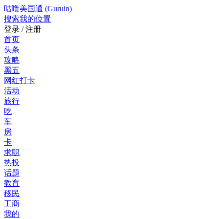
咕噜美国通 (Guruin)
搜索
我的位置
登录 / 注册
首页
头条
攻略
黑五
网红打卡
活动
旅行
吃
车
房
卡
求职
热投
话题
教育
移民
工商
我的