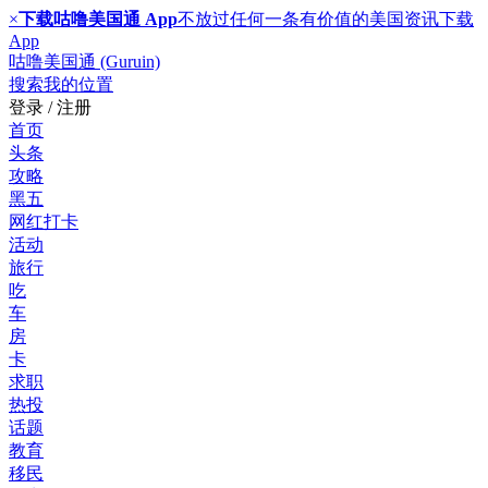
×
下载咕噜美国通 App
不放过任何一条有价值的美国资讯
下载
App
咕噜美国通 (Guruin)
搜索
我的位置
登录 / 注册
首页
头条
攻略
黑五
网红打卡
活动
旅行
吃
车
房
卡
求职
热投
话题
教育
移民