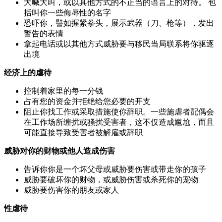
大喊大叫，或以其他方式的不正当的语言上的对待。 包
括叫你一些侮辱性的名字
恐吓你，譬如握紧拳头，展示武器（刀、枪等），发出
警告的表情
拿起电话或以其他方式威胁要与移民当局联系将你驱逐
出境
经济上的虐待
控制着家里的每一分钱
占有您的资金并拒绝给您必要的开支
阻止你找工作或采取措施使你辞职。一些施虐者配偶会
在工作场所缠扰或骚扰受害者，这不仅造成尴尬，而且
可能直接导致受害者被解雇或辞职
威胁对你的财物或他人造成伤害
告诉你你是一个坏父母或威胁要伤害或带走你的孩子
威胁要破坏你的财物，或威胁伤害或杀死你的宠物
威胁要伤害你的朋友或家人
性虐待