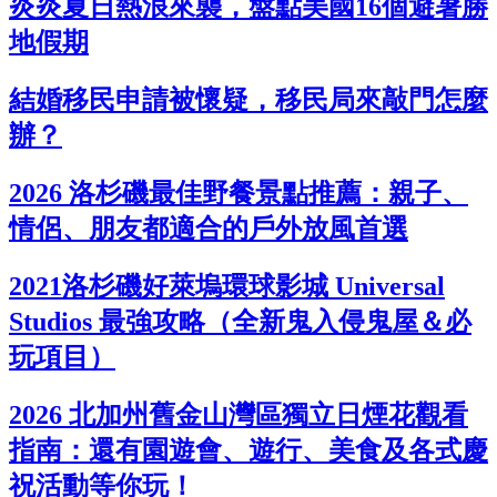
炎炎夏日熱浪來襲，盤點美國16個避暑勝
地假期
結婚移民申請被懷疑，移民局來敲門怎麼
辦？
2026 洛杉磯最佳野餐景點推薦：親子、
情侶、朋友都適合的戶外放風首選
2021洛杉磯好萊塢環球影城 Universal
Studios 最強攻略（全新鬼入侵鬼屋＆必
玩項目）
2026 北加州舊金山灣區獨立日煙花觀看
指南：還有園遊會、遊行、美食及各式慶
祝活動等你玩！