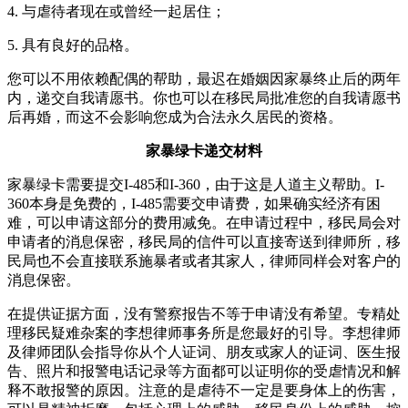
4. 与虐待者现在或曾经一起居住；
5. 具有良好的品格。
您可以不用依赖配偶的帮助，最迟在婚姻因家暴终止后的两年
内，递交自我请愿书。你也可以在移民局批准您的自我请愿书
后再婚，而这不会影响您成为合法永久居民的资格。
家暴绿卡递交材料
家暴绿卡需要提交I-485和I-360，由于这是人道主义帮助。I-
360本身是免费的，I-485需要交申请费，如果确实经济有困
难，可以申请这部分的费用减免。在申请过程中，移民局会对
申请者的消息保密，移民局的信件可以直接寄送到律师所，移
民局也不会直接联系施暴者或者其家人，律师同样会对客户的
消息保密。
在提供证据方面，没有警察报告不等于申请没有希望。专精处
理移民疑难杂案的李想律师事务所是您最好的引导。李想律师
及律师团队会指导你从个人证词、朋友或家人的证词、医生报
告、照片和报警电话记录等方面都可以证明你的受虐情况和解
释不敢报警的原因。注意的是虐待不一定是要身体上的伤害，