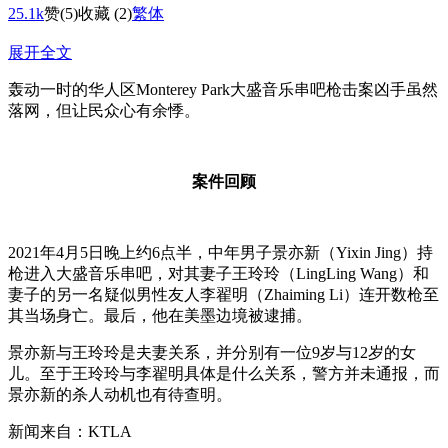
25.1k
赞
(5)
收藏 (2)
繁体
展开全文
轰动一时的华人区Monterey Park大盛音乐串吧枪击案凶手虽然
落网，但让民众心有余悸。
案件回顾
2021年4月5日晚上约6点半，中年男子景亦新（Yixin Jing）持
枪进入大盛音乐串吧，对其妻子王玲玲（LingLing Wang）和
妻子的另一名疑似男性友人李翟明（Zhaiming Li）连开数枪至
其当场身亡。最后，他在美墨边境被逮捕。
景亦新与王玲玲是夫妻关系，并分别有一位9岁与12岁的女
儿。至于王玲玲与李翟明具体是什么关系，警方并未通报，而
景亦新的杀人动机也有待查明。
新闻来自：KTLA