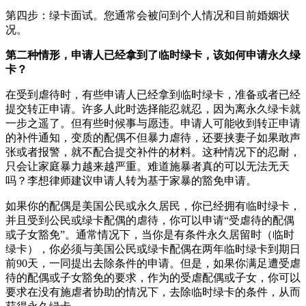
第四步：绿卡面试。您通常会被问到个人情况和目前婚姻状
况。
第二种情形，申请人已经拿到了临时绿卡，该如何申请永久绿
卡？
在受到虐待时，有些申请人已经拿到临时绿卡，准备或者已经
提交转正申请。许多人此时选择能忍就忍，因为离永久绿卡就
一步之遥了。但有些时候事与愿违。申请人可能收到转正申请
的补件通知，变质的配偶不但暴力虐待，还要挟妻子如果敢声
张或者报警，就不配合提交补件的材料。这种情况下的忍耐，
只会让家庭暴力越来越严重。难道施暴者真的可以无法无天
吗？李想律师建议申请人转为基于家暴的豁免申请。
如果你的配偶是美国公民或永久居民，你已经拥有临时绿卡，
并且受到公民或绿卡配偶的虐待，你可以申请“受虐待的配偶
或子女豁免”。通常情况下，当你是有条件永久居留时（临时
绿卡），你必须与美国公民或绿卡配偶在两年临时绿卡到期日
前90天，一同提出去除条件的申请。但是，如果你满足遭受虐
待的配偶或子女豁免的要求，作为的受虐配偶或子女，你可以
要求在没有施虐者协助的情况下，去除临时绿卡的条件，从而