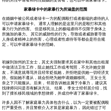
待的男性申请者和同性婚姻的受害者，也可以申请家暴绿卡。
家暴绿卡中的家暴行为所涵盖的范围
在婚姻中被公民或者绿卡一方的配偶殴打或者极端的虐待的人
可以申请家暴绿卡。 通常人理解的是这里只的是殴打和其他
暴力行为的伤害。 但是移民法上的极端虐待不仅限于身体上
所施加的暴力。 其它的威胁性的行为，导致或者威胁要导致
人身或者精神上的伤害，心理或者性虐待等等都会是符合规
定，可以申请家暴绿卡的范畴。
初嫁到加州的王女士，其丈夫强制要求其在家中和其他出租屋
中做清洁卫生工作，阻止她找工作或考驾照，不允许她交朋
友，不满意就辱骂并且经常贬低她，并拒绝提供她一切经济支
持。假如她不遵从，就会拒绝为她申请婚姻移民。 王女士无
奈之下只能服从。后来， 邻居告诉她这属于冷暴力， 建议其
找律师问问是否有解决方法。 结果， 李女士经邻居介绍，找
到了擅长移民领域的李想律师，并成功申请了家暴绿卡。
许多人因不了解家庭暴力具体包含什么，以为一定要被配偶殴
打严重受伤，并且警察介入才算是家庭暴力， 因此错过了可