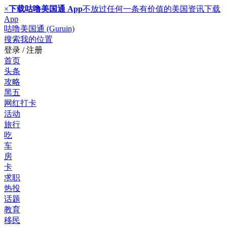
×
下载咕噜美国通 App
不放过任何一条有价值的美国资讯
下载
App
咕噜美国通 (Guruin)
搜索
我的位置
登录 / 注册
首页
头条
攻略
黑五
网红打卡
活动
旅行
吃
车
房
卡
求职
热投
话题
教育
移民