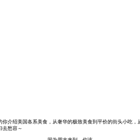
的你介绍美国各系美食，从奢华的极致美食到平价的街头小吃，
扫去愁容～
因为周末来到，你该