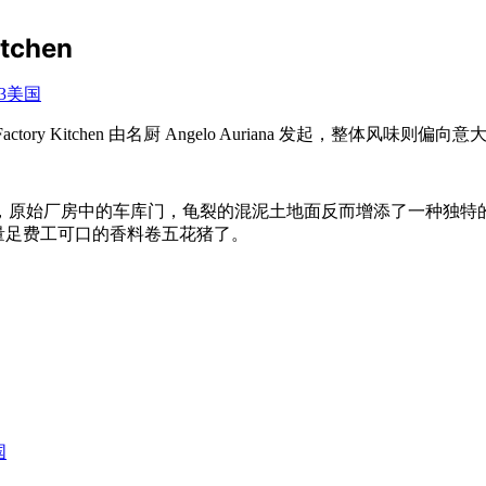
tchen
0013美国
e Factory Kitchen 由名厨 Angelo Auriana 发起，整体风味则偏
，原始厂房中的车库门，龟裂的混泥土地面反而增添了一种独特
味浓量足费工可口的香料卷五花猪了。
国