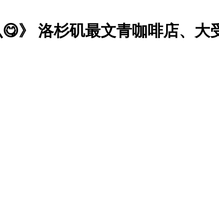
末吃什么😋》 洛杉矶最文青咖啡店