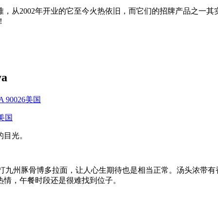
2002年开业的它至今火热依旧，而它们的招牌产品之一其实就是
！
a
, CA 90026美国
03美国
的目光。
，又是主打九州豚骨博多拉面，让人心生期待也是相当正常。汤头浓
热情，午餐时段还是很难找到位子。