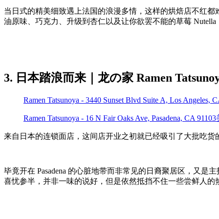
当日式的精美细致遇上法国的浪漫多情，这样的烘焙店不红都难，从
油原味、巧克力、升级到杏仁以及让你欲罢不能的草莓 Nutella
3. 日本踏浪而来｜龙の家 Ramen Tatsunoy
Ramen Tatsunoya - 3440 Sunset Blvd Suite A, Los Angeles
Ramen Tatsunoya - 16 N Fair Oaks Ave, Pasadena, CA 911
来自日本的连锁面店，这间店开业之初就已经吸引了大批吃货
毕竟开在 Pasadena 的心脏地带而非常见的日裔聚居区
喜忧参半，并非一味的说好，但是依然抵挡不住一些尝鲜人的