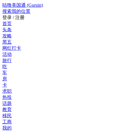
咕噜美国通 (Guruin)
搜索
我的位置
登录 / 注册
首页
头条
攻略
黑五
网红打卡
活动
旅行
吃
车
房
卡
求职
热投
话题
教育
移民
工商
我的