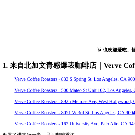
🙌
也欢迎爱吃、懂
1. 来自北加文青感爆表咖啡店｜Verve Coff
Verve Coffee Roasters - 833 S Spring St, Los Angeles, CA 
Verve Coffee Roasters - 500 Mateo St Unit 102, Los Angel
Verve Coffee Roasters - 8925 Melrose Ave, West Hollywoo
Verve Coffee Roasters - 8051 W 3rd St, Los Angeles, CA 9
Verve Coffee Roasters - 162 University Ave, Palo Alto, CA
逛累了进来坐一坐，品尝咖啡香浓。