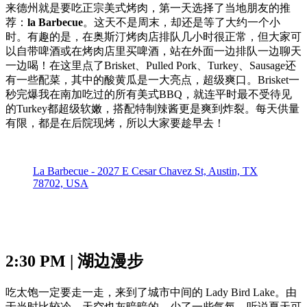
来德州就是要吃正宗美式烤肉，第一天选择了当地朋友的推
荐：
la Barbecue
。这天不是周末，却还是等了大约一个小
时。有趣的是，在奥斯汀烤肉店排队几小时很正常，但大家可
以自带啤酒或在烤肉店里买啤酒，站在外面一边排队一边聊天
一边喝！在这里点了Brisket、Pulled Pork、Turkey、Sausage还
有一些配菜，其中的酸黄瓜是一大亮点，超级爽口。Brisket一
秒完爆我在南加吃过的所有美式BBQ，就连平时最不受待见
的Turkey都超级软嫩，搭配特制辣酱更是爽到炸裂。每天供量
有限，都是在后院现烤，所以大家要趁早去！
La Barbecue - 2027 E Cesar Chavez St, Austin, TX
78702, USA
2:30 PM | 湖边漫步
吃太饱一定要走一走，来到了城市中间的 Lady Bird Lake。由
于当时比较冷，天空也灰暗暗的，少了一些气氛。听说夏天可