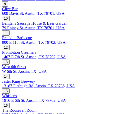
9
Clive Bar
609 Davis St, Austin, TX 78701, USA
10
Banger's Sausage House & Beer Garden
79 Rainey St, Austin, TX 78701, USA
11
Franklin Barbecue
900 E 11th St, Austin, TX 78702, USA
12
Prohibition Creamery
1407 E 7th St, Austin, TX 78702, USA
13
West 6th Street
W 6th St, Austin, TX, USA
14
Jester King Brewery
13187 Fitzhugh Rd, Austin, TX 78736, USA
15
Whisler's
1816 E 6th St, Austin, TX 78702, USA
16
The Roosevelt Room