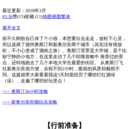
最近更新：2018年3月
83.3k
赞
(15)
收藏 (11)
地图
视图
繁体
展开全文
前不久刚给自己休了个小假，本想要出去走走，放松下心灵，
所以选择了德州奥斯汀和新奥尔良两个城市（其实没有很放
松，不小心变成了酒肉之旅）。奥斯汀背景是大学城，是个比
较宁静的小地方，在这里走访了几个咕噜攻略中 推荐过的景
点，还特地跑去了几个本地大学生最爱的街区。 从奥斯汀飞
往新奥尔良很方便，全程不到2小时，眼前的风景却截然不
同。这篇就带大家看看我这5天到底经历了哪些灯红酒绿
（误），走遍了哪些好玩景点！
>>> 奥斯汀36小时攻略
>>> 新奥尔良吃喝玩乐攻略
【行前准备】