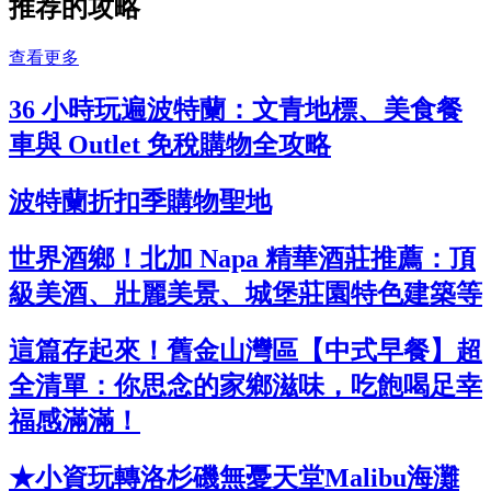
推荐的攻略
查看更多
36 小時玩遍波特蘭：文青地標、美食餐
車與 Outlet 免稅購物全攻略
波特蘭折扣季購物聖地
世界酒鄉！北加 Napa 精華酒莊推薦：頂
級美酒、壯麗美景、城堡莊園特色建築等
這篇存起來！舊金山灣區【中式早餐】超
全清單：你思念的家鄉滋味，吃飽喝足幸
福感滿滿！
★小資玩轉洛杉磯無憂天堂Malibu海灘