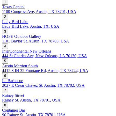
1
Texas Capitol
1100 Congress Ave, Austin, TX 78701, USA
2
Lady Bird Lake
Lady Bird Lake, Austin, TX, USA
3
HOPE Outdoor Gallery
1101 Baylor St, Austin, TX 78703, USA
4
InterContinental New Orleans
444 St Charles Ave, New Orleans, LA 70130, USA
5
Austin Marriott South
4415 S IH 35 Frontage Rd, Austin, TX 78744, USA
6
La Barbecue
2027 E Cesar Chavez St, Austin, TX 78702, USA
7
Rainey Street
Rainey St, Austin, TX 78701, USA
8
Container Bar
90 Rainey St, Austin, TX 78701, USA