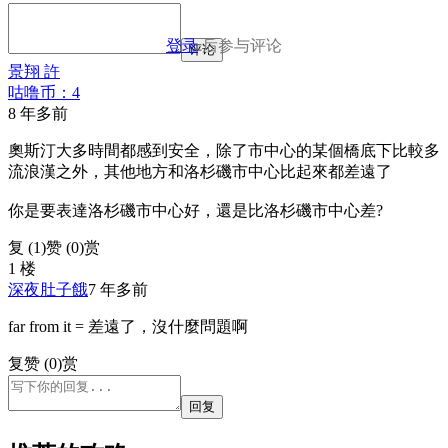
登录
后参与评论
评论
景翔 許
咕噜币：4
8 年多前
奧斯汀大多時間都感到安全，除了市中心的某個橋底下比較多
流浪漢之外，其他地方和洛杉磯市中心比起來都差遠了
你是要表達洛杉磯市中心好，還是比洛杉磯市中心差?
复 (
1
)
赞 (0)
赏
1 楼
深夜肚子餓
7 年多前
far from it = 差遠了，沒什麼問題啊
复
赞 (0)
赏
回复