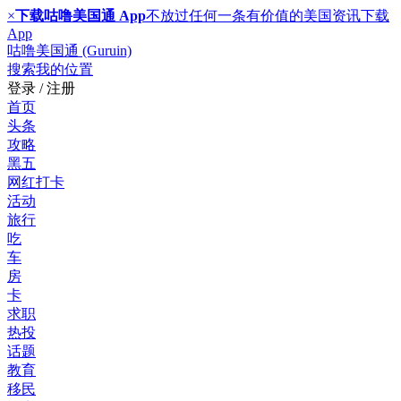
×
下载咕噜美国通 App
不放过任何一条有价值的美国资讯
下载
App
咕噜美国通 (Guruin)
搜索
我的位置
登录 / 注册
首页
头条
攻略
黑五
网红打卡
活动
旅行
吃
车
房
卡
求职
热投
话题
教育
移民