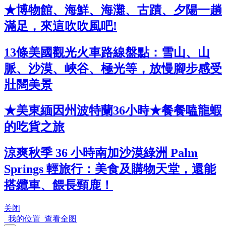
★博物館、海鮮、海灘、古蹟、夕陽一趟
滿足，來這吹吹風吧!
13條美國觀光火車路線盤點：雪山、山
脈、沙漠、峽谷、極光等，放慢腳步感受
壯闊美景
★美東緬因州波特蘭36小時★餐餐嗑龍蝦
的吃貨之旅
涼爽秋季 36 小時南加沙漠綠洲 Palm
Springs 輕旅行：美食及購物天堂，還能
搭纜車、餵長頸鹿！
关闭
我的位置
查看全图