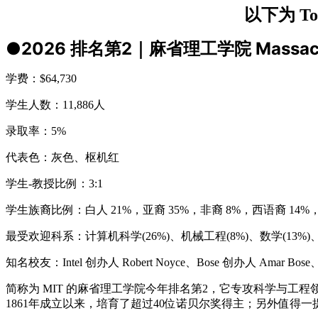
以下为 T
●2026 排名第2｜麻省理工学院 Massachusett
学费：$64,730
学生人数：11,886人
录取率：5%
代表色：灰色、枢机红
学生-教授比例：3:1
学生族裔比例：白人 21%，亚裔 35%，非裔 8%，西语裔 14%
最受欢迎科系：计算机科学(26%)、机械工程(8%)、数学(13%)、
知名校友：Intel 创办人 Robert Noyce、Bose 创办人 A
简称为 MIT 的麻省理工学院今年排名第2，它专攻科学与
1861年成立以来，培育了超过40位诺贝尔奖得主；另外值得