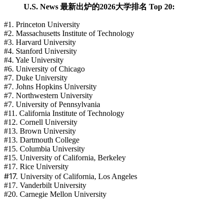
U.S. News 最新出炉的2026大学排名 Top 20:
#1. Princeton University
#2. Massachusetts Institute of Technology
#3. Harvard University
#4. Stanford University
#4. Yale University
#6. University of Chicago
#7. Duke University
#7. Johns Hopkins University
#7. Northwestern University
#7. University of Pennsylvania
#11. California Institute of Technology
#12. Cornell University
#13. Brown University
#13. Dartmouth College
#15. Columbia University
#15. University of California, Berkeley
#17. Rice University
#17.
University of California, Los Angeles
#17. Vanderbilt University
#20. Carnegie Mellon University