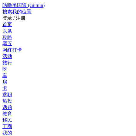
咕噜美国通 (Guruin)
搜索
我的位置
登录 / 注册
首页
头条
攻略
黑五
网红打卡
活动
旅行
吃
车
房
卡
求职
热投
话题
教育
移民
工商
我的