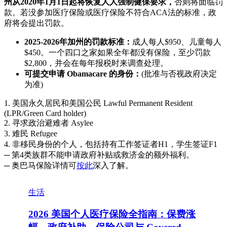
州从2020年1月1日起将恢复人人强制健保要求，
否则将面临罚
款。若没参加医疗保险或医疗保险不符合ACA法的标准，政
府将会提出罚款。
2025-2026年加州的罚款标准：
成人每人$950、儿童每人
$450。一个四口之家如果全年都没有保险，至少罚款
$2,800，并会在每年报税时来调查处理。
可提交申请 Obamacare 的身份：
(批准与否视政府决定
为准)
1. 美国永久居民和美国公民 Lawful Permanent Resident
(LPR/Green Card holder)
2. 寻求政治避难者 Asylee
3. 难民 Refugee
4. 非移民身份的个人，包括持有工作签证者H1，学生签证F1
─ 第4类族群不能申请政府补贴或救济金的额外福利。
─ 奥巴马保险详情可
按此
深入了解。