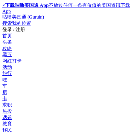
×
下载咕噜美国通 App
不放过任何一条有价值的美国资讯
下载
App
咕噜美国通 (Guruin)
搜索
我的位置
登录 / 注册
首页
头条
攻略
黑五
网红打卡
活动
旅行
吃
车
房
卡
求职
热投
话题
教育
移民