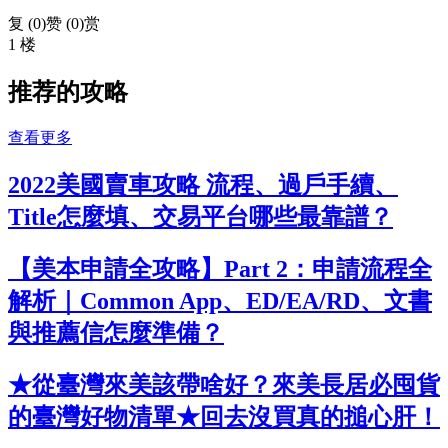
复 (
0
)
赞 (0)
赏
1 楼
推荐的攻略
查看更多
2022美國賣車攻略 流程、過戶手續、
Title怎麼填、交易平台哪些最靠譜？
【美本申請全攻略】Part 2：申請流程全
解析｜Common App、ED/EA/RD、文書
與推薦信怎麼準備？
★從臺灣來美該帶啥好？來美長居必囤貨
的臺灣好物清單★回去沒買真的搥心肝！