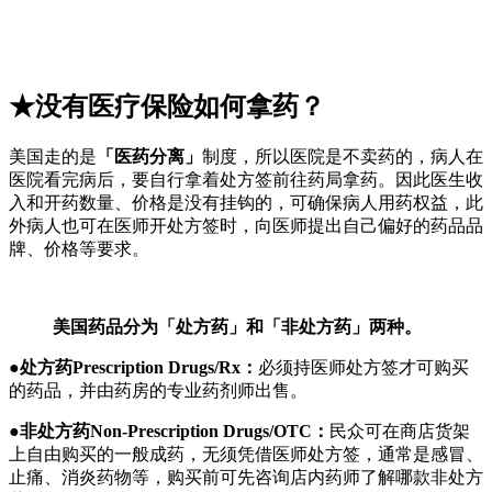
★没有医疗保险如何拿药？
美国走的是
「医药分离」
制度，所以医院是不卖药的，病人在
医院看完病后，要自行拿着处方签前往药局拿药。因此医生收
入和开药数量、价格是没有挂钩的，可确保病人用药权益，此
外病人也可在医师开处方签时，向医师提出自己偏好的药品品
牌、价格等要求。
美国药品分为「处方药」和「非处方药」两种。
●处方药Prescription Drugs/Rx：
必须持医师处方签才可购买
的药品，并由药房的专业药剂师出售。
●非处方药Non-Prescription Drugs/OTC：
民众可在商店货架
上自由购买的一般成药，无须凭借医师处方签，通常是感冒、
止痛、消炎药物等，购买前可先咨询店内药师了解哪款非处方