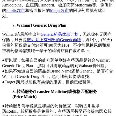
Amlodipine、血压药Lisinopril、糖尿病药Metformin等。像佛州
的
Publix超市
和密西根州的
Meijer超市
的附设药局就有此计
划。
7. Walmart Generic Drug Plan
Walmart药局所推出的
Generic药品优惠计划
，无论你有无医疗
保险，只要是
该计划上有列出的Generic药物
，则1个月 (30天)
份量的药仅需支付$4即可(90天为$10)，不少常见糖尿病和精
神科药物等需要吃一辈子的药物都有在该名单上。
●所以呢，如果自己的处方药单刚好有些药品是符合Walmart
Generic Drug Plan，那就可以将该药品转到Walmart省钱喔。
●如果不知道自己的药品是Brand Name还是Generic、是否符合
Walmart Generic Drug Plan，也可请药师协助查找。
●Target 药局以前也有类似的服务，目前已经暂停。
8. 转药服务(Transfer Medicine)或价格匹配服务
(Price Match)
●转药服务简单说就是哪里的药价便宜，就转去那里拿
药/Refill。转药服务是免费的，有些药局甚至还会提供民众转