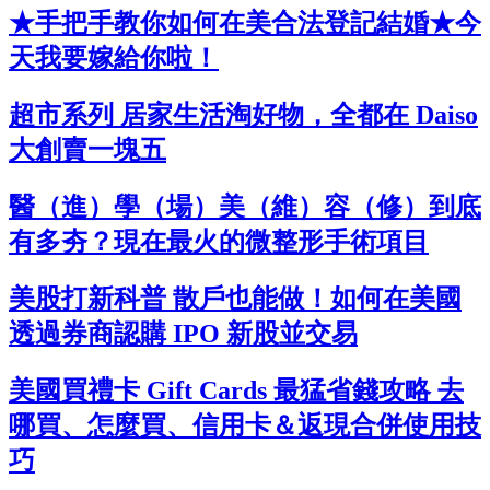
★手把手教你如何在美合法登記結婚★今
天我要嫁給你啦！
超市系列 居家生活淘好物，全都在 Daiso
大創賣一塊五
醫（進）學（場）美（維）容（修）到底
有多夯？現在最火的微整形手術項目
美股打新科普 散戶也能做！如何在美國
透過券商認購 IPO 新股並交易
美國買禮卡 Gift Cards 最猛省錢攻略 去
哪買、怎麼買、信用卡＆返現合併使用技
巧