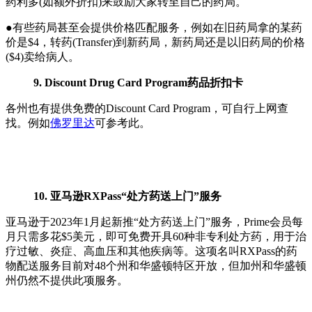
药利多(如额外折扣)来鼓励大家转至自己的药局。
●有些药局甚至会提供价格匹配服务，例如在旧药局拿的某药
价是$4，转药(Transfer)到新药局，新药局还是以旧药局的价格
($4)卖给病人。
9. Discount Drug Card Program药品折扣卡
各州也有提供免费的Discount Card Program，可自行上网查
找。例如
佛罗里达
可参考此。
10. 亚马逊RXPass“处方药送上门”服务
亚马逊于2023年1月起新推“处方药送上门”服务，Prime会员每
月只需多花$5美元，即可免费开具60种非专利处方药，用于治
疗过敏、炎症、高血压和其他疾病等。这项名叫RXPass的药
物配送服务目前对48个州和华盛顿特区开放，但加州和华盛顿
州仍然不提供此项服务。