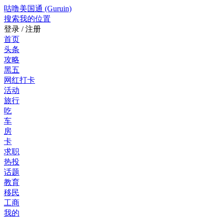
咕噜美国通 (Guruin)
搜索
我的位置
登录 / 注册
首页
头条
攻略
黑五
网红打卡
活动
旅行
吃
车
房
卡
求职
热投
话题
教育
移民
工商
我的