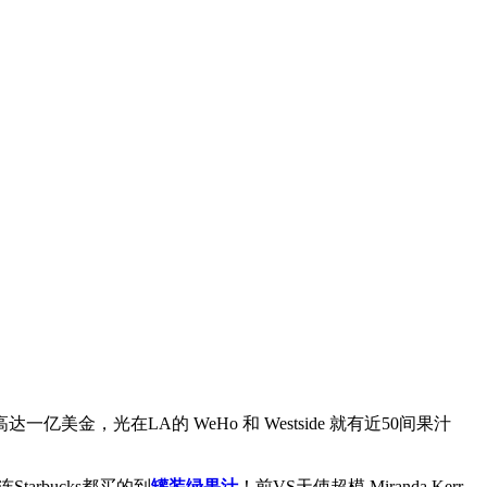
美金，光在LA的 WeHo 和 Westside 就有近50间果汁
Starbucks都买的到
罐装绿果汁
！前VS天使超模 Miranda Kerr