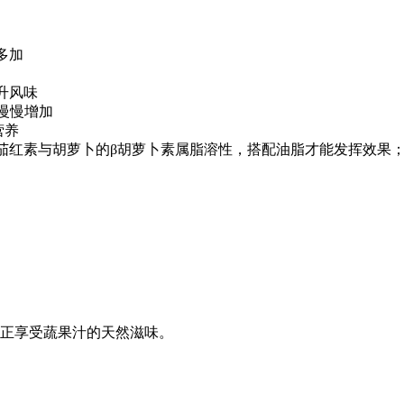
多加
升风味
一点点慢慢增加
营养
茄红素与胡萝卜的β胡萝卜素属脂溶性，搭配油脂才能发挥效果
正享受蔬果汁的天然滋味。