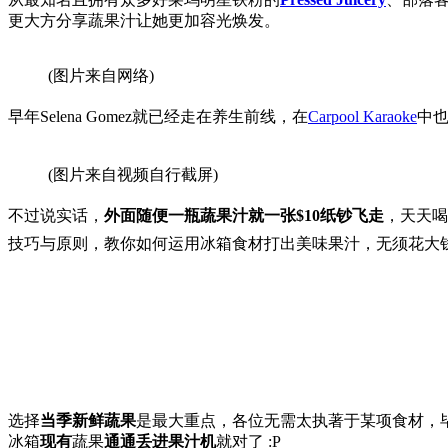
更大方分享蔬果汁让她更加容光焕发。
(图片来自网络)
早年Selena Gomez就已经走在养生前线，在
Carpool Karaoke
中也
(图片来自视频自行截屏)
不过说实话，
外面随便一瓶蔬果汁就一张$10纸钞飞走
，天天喝
技巧与原则，教你如何运用冰箱食材打出美味果汁，无须花大
选择
当季新鲜蔬果
是最大重点，各位无需太执著于某项食材，
冰箱
现有
蔬果
通通丢进果汁机
就对了 :P