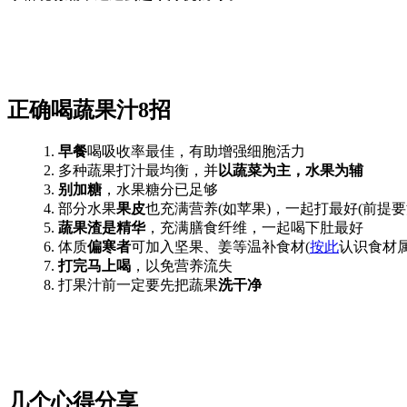
正确喝蔬果汁8招
1.
早餐
喝吸收率最佳，有助增强细胞活力
2. 多种蔬果打汁最均衡，并
以蔬菜为主，水果为辅
3.
别加糖
，水果糖分已足够
4. 部分水果
果皮
也充满营养(如苹果)，一起打最好(前提要
5.
蔬果渣是精华
，充满膳食纤维，一起喝下肚最好
6. 体质
偏寒者
可加入坚果、姜等温补食材(
按此
认识食材属
7.
打完马上喝
，以免营养流失
8. 打果汁前一定要先把蔬果
洗干净
几个心得分享