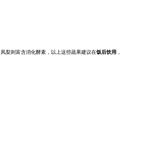
；凤梨则富含消化酵素，以上这些蔬果建议在
饭后饮用
，