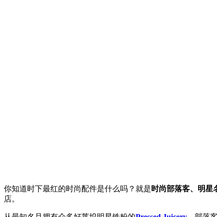
你知道时下最红的时尚配件是什么吗？就是
时尚部落客、明星
店。
从最知名且拥有众多好莱坞明星铁粉的
Pressed Juicery
、部落