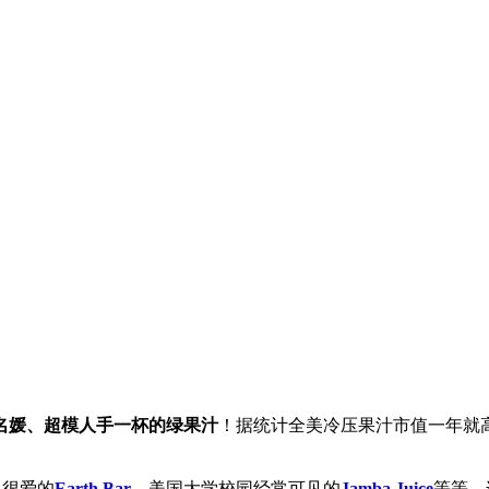
名媛、超模人手一杯的绿果汁
！据统计全美冷压果汁市值一年就高达一亿
客很爱的
Earth Bar
、美国大学校园经常可见的
Jamba Juice
等等，连