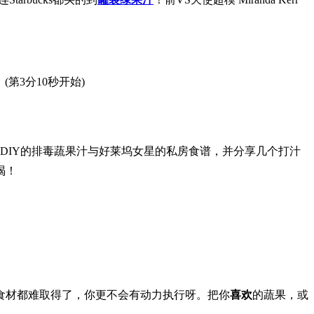
(第3分10秒开始)
DIY的排毒蔬果汁与好莱坞女星的私房食谱，并分享几个打汁
喝！
食材都难取得了，你更不会有动力执行呀。把你
喜欢
的蔬果，或