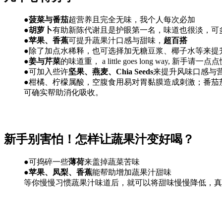
●
菠菜与番茄
超营养且完全无味，我个人每次必加
●
胡萝卜
有助新陈代谢且是护眼第一名，味道也很淡，可
●
苹果、香蕉
可提升蔬果汁口感与甜味，
超百搭
●除了加点水稀释，也可选择加无糖豆浆、椰子水等来提
●
姜与芹菜
的味道重， a little goes long way, 新手请
●可加入些许
坚果、燕麦、Chia Seeds
来提升风味口感与
●柑橘、柠檬属酸，空腹食用易对胃黏膜造成刺激；番茄
可确实帮助消化吸收。
新手别害怕！怎样让蔬果汁变好喝？
●可捣碎一些
薄荷
来盖掉蔬菜苦味
●
苹果、凤梨、香蕉
能帮助增加蔬果汁甜味
等你慢慢习惯蔬果汁味道后，就可以将甜味慢慢降低，真