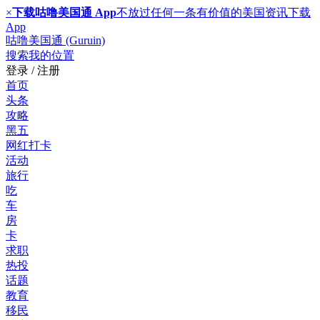
×
下载咕噜美国通 App
不放过任何一条有价值的美国资讯
下载
App
咕噜美国通 (Guruin)
搜索
我的位置
登录 / 注册
首页
头条
攻略
黑五
网红打卡
活动
旅行
吃
车
房
卡
求职
热投
话题
教育
移民