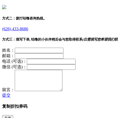
方式二：
拨打咕噜咨询热线。
(626) 433-8686
方式三：
填写下表, 咕噜的小伙伴稍后会与您取得联系
(仅需填写您希望我们联
姓名：
邮箱：
电话 (可选)：
微信 (可选)：
留言：
提交
复制折扣券码