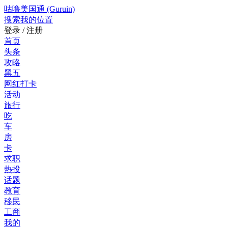
咕噜美国通 (Guruin)
搜索
我的位置
登录 / 注册
首页
头条
攻略
黑五
网红打卡
活动
旅行
吃
车
房
卡
求职
热投
话题
教育
移民
工商
我的