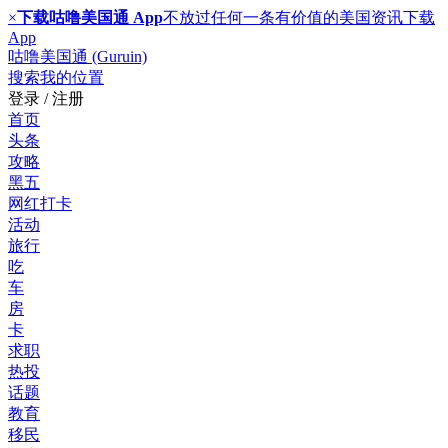
×
下载咕噜美国通 App
不放过任何一条有价值的美国资讯
下载
App
咕噜美国通 (Guruin)
搜索
我的位置
登录 / 注册
首页
头条
攻略
黑五
网红打卡
活动
旅行
吃
车
房
卡
求职
热投
话题
教育
移民