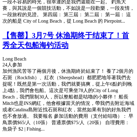
一段不容易的時光，很幸運的是我們還能在一起。 釣魚大
賽，與其說是一個競技活動，不如說是一段歡樂，一段友情，
一段旅程的見證。 第四屆： 第三屆： 第二屆： 第一屆： 這
次的船是 City of Long Beach，從 Long Beach 的 Pierpoint...
【售罄】3月7号 休渔期终于结束了！首
秀全天包船海钓活动
Long Beach
24人参加
加州漁民苦等了兩個月後，休漁期終於結束了！ 養了2個月的
石斑（Rockfish）、紅衣（Sheepshead）都肥肥地等著我們去
捉呢！既然是第一次活動，我們就要搞爽，從上午6點釣到晚
上4點，我們會包船。這次是可乘坐78人的City of Long
Beach，我們限制30人，所以整船都是咕嚕的小夥伴！ 船長
Mitch也是INS網紅，他會根據當天的情況，帶我們去附近海域
或者Catalina島附近找石斑和紅衣，當然如果有別的好魚我們
也不會放過。 我要報名 參加活動的費用（支付給咕嚕）： 早
鳥票價$65/人（10張） 普通票價$75/人（20張） 自理費用：
魚袋子 $2 | Fishing...