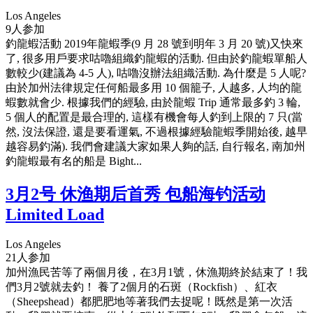
Los Angeles
9人参加
釣龍蝦活動 2019年龍蝦季(9 月 28 號到明年 3 月 20 號)又快來
了, 很多用戶要求咕嚕組織釣龍蝦的活動. 但由於釣龍蝦單船人
數較少(建議為 4-5 人), 咕嚕沒辦法組織活動. 為什麼是 5 人呢?
由於加州法律規定任何船最多用 10 個籠子, 人越多, 人均的龍
蝦數就會少. 根據我們的經驗, 由於龍蝦 Trip 通常最多釣 3 輪,
5 個人的配置是最合理的, 這樣有機會每人釣到上限的 7 只(當
然, 沒法保證, 還是要看運氣, 不過根據經驗龍蝦季開始後, 越早
越容易釣滿). 我們會建議大家如果人夠的話, 自行報名, 南加州
釣龍蝦最有名的船是 Bight...
3月2号 休渔期后首秀 包船海钓活动
Limited Load
Los Angeles
21人参加
加州漁民苦等了兩個月後，在3月1號，休漁期終於結束了！我
們3月2號就去釣！ 養了2個月的石斑（Rockfish）、紅衣
（Sheepshead）都肥肥地等著我們去捉呢！既然是第一次活