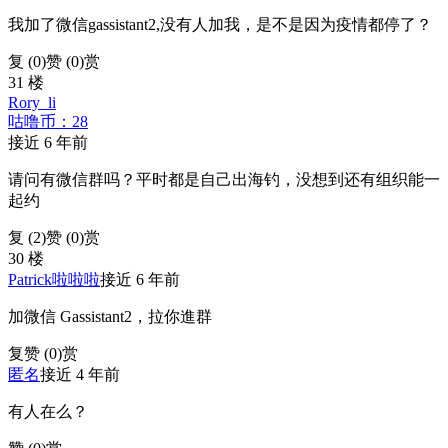
我加了微信gassistant2,没有人加我，是不是因为疫情都停了？
复 (
0
)
赞 (0)
赏
31 楼
Rory_li
咕噜币：28
接近 6 年前
请问有微信群吗？平时都是自己出海钓，没想到还有组织能一
起约
复 (
2
)
赞 (0)
赏
30 楼
Patrick啦啦啦
接近 6 年前
加微信 Gassistant2，拉你進群
复
赞 (0)
赏
匿名
接近 4 年前
有人在么？