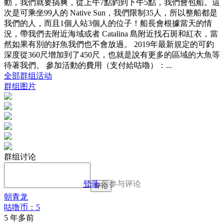
動，我們就要搞爽，從上午7點釣到下午5點，我們會包船。這
次是可乘坐99人的 Native Sun，我們限制35人，所以整船都是
我們的人，而且1個人站3個人的位子！船長會根據當天的情
況，帶我們去附近海域或者 Catalina 島附近找石斑和紅衣，當
然如果有別的好魚我們也不會放過。 2019年最新規定的可釣
深度從360尺增加到了450尺，也就是說有更多的區域的大魚等
待著我們。 參加活動的費用（支付給咕嚕）：...
全部群组活动
群组图片
群组讨论
登录
后参与评论
评论
朝青龙
咕噜币：5
5 年多前