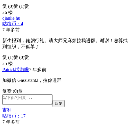
复 (
0
)
赞 (1)
赏
26 楼
qianlie hu
咕噜币：4
7 年多前
新生报到，鞠躬行礼。请大师兄麻烦拉我进群。谢谢！总算找
到组织，不孤单了
复 (
1
)
赞 (0)
赏
25 楼
Patrick啦啦啦
7 年多前
加微信 Gassistant2，拉你进群
复
赞 (0)
赏
回复
吉利
咕噜币：17
7 年多前