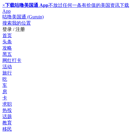
×
下载咕噜美国通 App
不放过任何一条有价值的美国资讯
下载
App
咕噜美国通 (Guruin)
搜索
我的位置
登录 / 注册
首页
头条
攻略
黑五
网红打卡
活动
旅行
吃
车
房
卡
求职
热投
话题
教育
移民