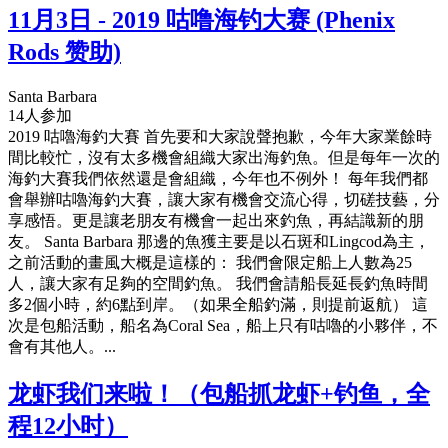
11月3日 - 2019 咕噜海钓大赛 (Phenix
Rods 赞助)
Santa Barbara
14人参加
2019 咕嚕海釣大賽 首先要和大家說聲抱歉，今年大家業餘時
間比較忙，沒有太多機會組織大家出海釣魚。但是每年一次的
海釣大賽我們依然還是會組織，今年也不例外！ 每年我們都
會舉辦咕嚕海釣大賽，讓大家有機會交流心得，切磋技藝，分
享感悟。更是讓老朋友有機會一起出來釣魚，再結識新的朋
友。 Santa Barbara 那邊的魚獲主要是以石斑和Lingcod為主，
之前活動的畫風大概是這樣的： 我們會限定船上人數為25
人，讓大家有足夠的空間釣魚。 我們會請船長延長釣魚時間
多2個小時，約6點到岸。（如果全船釣滿，則提前返航） 這
次是包船活動，船名為Coral Sea，船上只有咕嚕的小夥伴，不
會有其他人。...
龙虾我们来啦！（包船抓龙虾+钓鱼，全
程12小时）