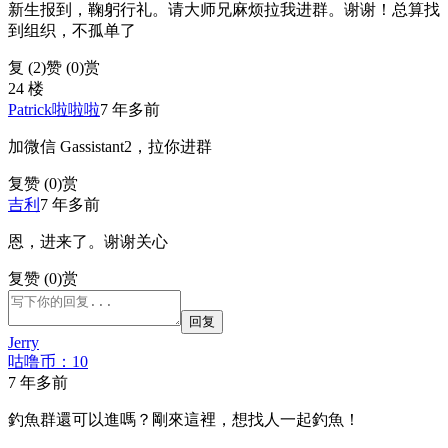
新生报到，鞠躬行礼。请大师兄麻烦拉我进群。谢谢！总算找
到组织，不孤单了
复 (
2
)
赞 (0)
赏
24 楼
Patrick啦啦啦
7 年多前
加微信 Gassistant2，拉你进群
复
赞 (0)
赏
吉利
7 年多前
恩，进来了。谢谢关心
复
赞 (0)
赏
回复
Jerry
咕噜币：10
7 年多前
釣魚群還可以進嗎？剛來這裡，想找人一起釣魚！