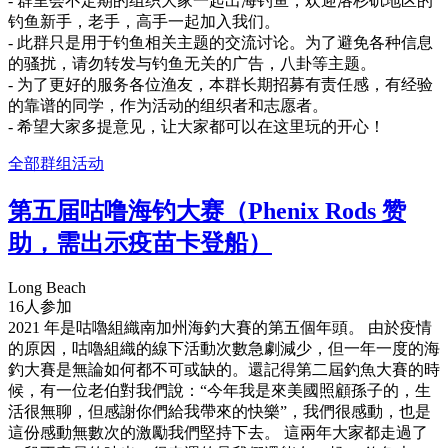
- 群里会不定期的组织大家一起出海钓鱼，欢迎洛杉矶地区的
钓鱼新手，老手，高手一起加入我们。
- 此群只是用于钓鱼相关主题的交流讨论。为了避免各种信息
的骚扰，请勿转发与钓鱼无关的广告，八卦等主题。
- 为了更好的服务各位渔友，本群长期招募有责任感，有经验
的靠谱的同学，作为活动的组织者和志愿者。
- 希望大家多提意见，让大家都可以在这里玩的开心！
全部群组活动
第五届咕噜海钓大赛（Phenix Rods 赞
助，需出示疫苗卡登船）
Long Beach
16人参加
2021 年是咕嚕組織南加州海釣大賽的第五個年頭。 由於疫情
的原因，咕嚕組織的線下活動次數急劇減少，但一年一度的海
釣大賽是無論如何都不可或缺的。還記得第二屆釣魚大賽的時
候，有一位老伯對我們說：“今年我是來美國照顧孫子的，生
活很無聊，但感謝你們給我帶來的快樂”，我們很感動，也是
這份感動無數次的激勵我們堅持下去。 這兩年大家都走過了