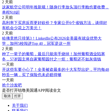
2 天前
这家航空公司明年推新规！随身行李放头顶行李舱也要收费，
单程$18起
2 天前
高利率下买房反而更好砍价？专家公开6个省钱方法，谈得好
有机会少花上万美元！
2 天前
哈佛竟然只排第3！LinkedIn公布2026全美最有就业优势大
学，加州5校闯进Top 40，冠军是这一所
2 天前
种了一辈子的葡萄，最后只能亲手烧掉！加州葡萄酒业陷寒
冬，57岁园主将自家葡萄园付之一炬：葡萄还不如灰值钱
一天前
开这些车要小心了！全美被盗最多的十大车型出炉，平均每48
秒丢一辆，买了保险也未必赔得够
一天前
抢个沙发吧
是否打开咕噜美国通APP阅读全文
取消
打开
关于我们
联系我们