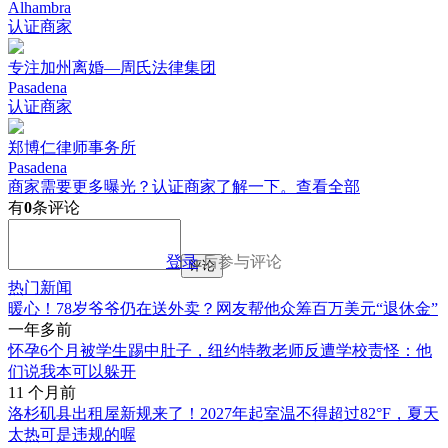
Alhambra
认证商家
专注加州离婚—周氏法律集团
Pasadena
认证商家
郑博仁律师事务所
Pasadena
商家需要更多曝光？认证商家了解一下。
查看全部
有
0
条评论
登录
后参与评论
评论
热门新闻
暖心！78岁爷爷仍在送外卖？网友帮他众筹百万美元“退休金”
一年多前
怀孕6个月被学生踢中肚子，纽约特教老师反遭学校责怪：他
们说我本可以躲开
11 个月前
洛杉矶县出租屋新规来了！2027年起室温不得超过82°F，夏天
太热可是违规的喔