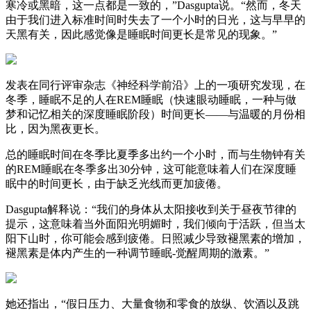
寒冷或黑暗，这一点都是一致的，”Dasgupta说。“然而，冬天
由于我们进入标准时间时失去了一个小时的日光，这与早早的
天黑有关，因此感觉像是睡眠时间更长是常见的现象。”
发表在同行评审杂志《神经科学前沿》上的一项研究发现，在
冬季，睡眠不足的人在REM睡眠（快速眼动睡眠，一种与做
梦和记忆相关的深度睡眠阶段）时间更长——与温暖的月份相
比，因为黑夜更长。
总的睡眠时间在冬季比夏季多出约一个小时，而与生物钟有关
的REM睡眠在冬季多出30分钟，这可能意味着人们在深度睡
眠中的时间更长，由于缺乏光线而更加疲倦。
Dasgupta解释说：“我们的身体从太阳接收到关于昼夜节律的
提示，这意味着当外面阳光明媚时，我们倾向于活跃，但当太
阳下山时，你可能会感到疲倦。日照减少导致褪黑素的增加，
褪黑素是体内产生的一种调节睡眠-觉醒周期的激素。”
她还指出，“假日压力、大量食物和零食的放纵、饮酒以及跳