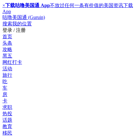
×
下载咕噜美国通 App
不放过任何一条有价值的美国资讯
下载
App
咕噜美国通 (Guruin)
搜索
我的位置
登录 / 注册
首页
头条
攻略
黑五
网红打卡
活动
旅行
吃
车
房
卡
求职
热投
话题
教育
移民