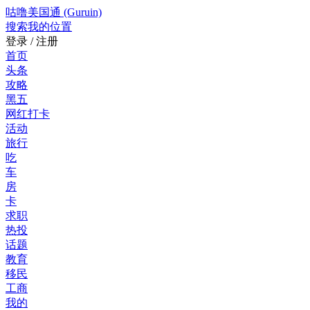
咕噜美国通 (Guruin)
搜索
我的位置
登录 / 注册
首页
头条
攻略
黑五
网红打卡
活动
旅行
吃
车
房
卡
求职
热投
话题
教育
移民
工商
我的