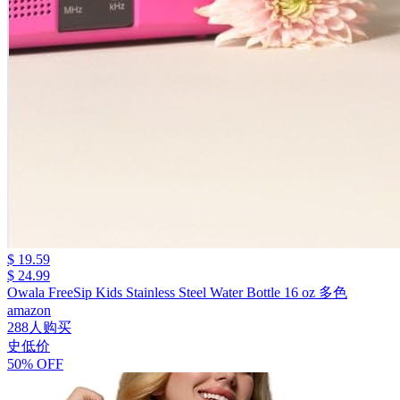
$ 19.59
$ 24.99
Owala FreeSip Kids Stainless Steel Water Bottle 16 oz 多色
amazon
288人购买
史低价
50% OFF