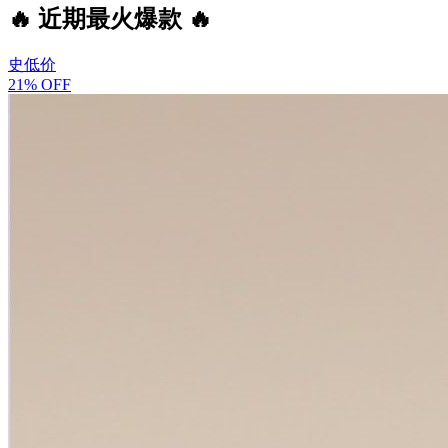
🔥 近期最火爆款 🔥
史低价
21% OFF