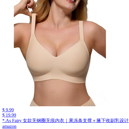
$ 9.99
$ 19.99
*.As Fairy 女款无钢圈无痕内衣｜果冻条支撑＋腋下收副
amazon