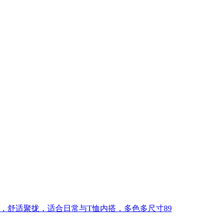
乳设计，舒适聚拢，适合日常与T恤内搭，多色多尺寸89