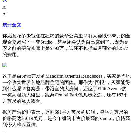
-
A
+
A
展开全文
你愿意花多少钱住在纽约的豪华公寓里？有人会以$388万的全
现金交易买下一套Studio，甚至还会认为自己赚到了…因为卖
家之前的要价实际上是$393万，这还不包括每月额外的$2577
的费用。
这里是由Shvo开发的Mandarin Oriental Residences，买家是当地
一个收集世界各地品牌住宅的团体。那作为“回报”，买家能得
到什么呢？答案是：带浴室的大房间，还位于Fifth Avenue的
一栋高档新大楼里，距离Central Park仅几步之遥，还有167平
方英尺的私人露台。
据房产估价师表示，这间691平方英尺的房间，每平方英尺的
价格高达$5619美元，是今年纽约市售价最高的studio，价格高
到令人难以置信。