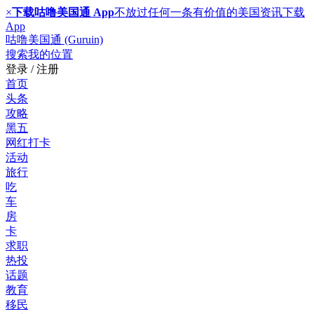
×
下载咕噜美国通 App
不放过任何一条有价值的美国资讯
下载
App
咕噜美国通 (Guruin)
搜索
我的位置
登录 / 注册
首页
头条
攻略
黑五
网红打卡
活动
旅行
吃
车
房
卡
求职
热投
话题
教育
移民