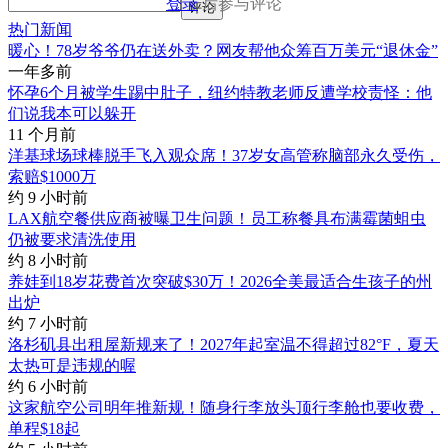
登录
后参与评论
评论
热门新闻
暖心！78岁爷爷仍在送外卖？网友帮他众筹百万美元“退休金”
一年多前
怀孕6个月被学生踢中肚子，纽约特教老师反遭学校责怪：他
们说我本可以躲开
11 个月前
洋基球场球棒脱手飞入观众席！37岁女高管称脑部永久受伤，
索赔$1000万
约 9 小时前
LAX航空餐供应商被曝卫生问题！员工称餐具布满霉菌蛆虫
仍被要求清洗使用
约 8 小时前
养娃到18岁花费首次突破$30万！2026全美最适合生孩子的州
出炉
约 7 小时前
洛杉矶县出租屋新规来了！2027年起室温不得超过82°F，夏天
太热可是违规的喔
约 6 小时前
这家航空公司明年推新规！随身行李放头顶行李舱也要收费，
单程$18起