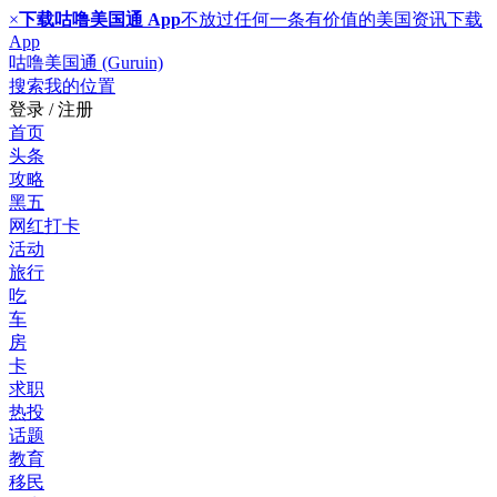
×
下载咕噜美国通 App
不放过任何一条有价值的美国资讯
下载
App
咕噜美国通 (Guruin)
搜索
我的位置
登录 / 注册
首页
头条
攻略
黑五
网红打卡
活动
旅行
吃
车
房
卡
求职
热投
话题
教育
移民