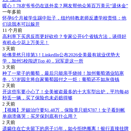
暖心！78岁爷爷仍在送外卖？网友帮他众筹百万美元“退休金”
一年多前
怀孕6个月被学生踢中肚子，纽约特教老师反遭学校责怪：他
们说我本可以躲开
11 个月前
高利率下买房反而更好砍价？专家公开6个省钱方法，谈得好
有机会少花上万美元！
3 天前
哈佛竟然只排第3！LinkedIn公布2026全美最有就业优势大
学，加州5校闯进Top 40，冠军是这一所
3 天前
种了一辈子的葡萄，最后只能亲手烧掉！加州葡萄酒业陷寒
冬，57岁园主将自家葡萄园付之一炬：葡萄还不如灰值钱
2 天前
开这些车要小心了！全美被盗最多的十大车型出炉，平均每48
秒丢一辆，买了保险也未必赔得够
2 天前
【视频】牙龈治疗要$1.48万，保险竟只赔$787！女子看到帐
单崩溃痛哭：买牙保到底有什么用？
2 天前
遗孀住在亡夫留下的房子15年，如今拒绝搬离！银行直接挂牌