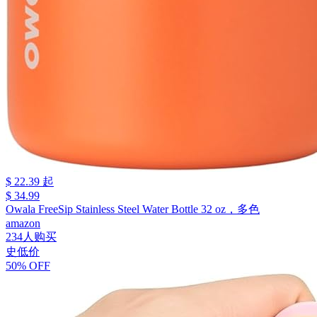
$ 22.39 起
$ 34.99
Owala FreeSip Stainless Steel Water Bottle 32 oz，多色
amazon
234人购买
史低价
50% OFF