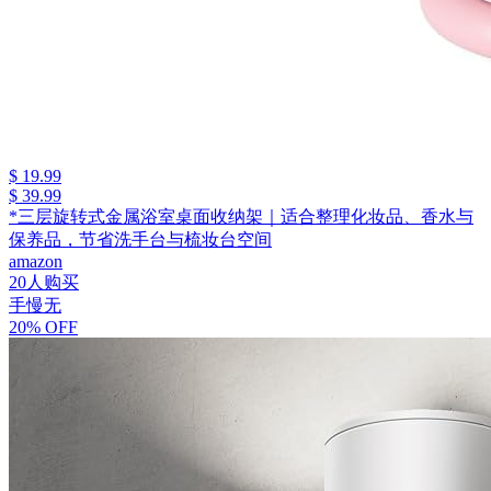
$ 19.99
$ 39.99
*三层旋转式金属浴室桌面收纳架｜适合整理化妆品、香水与
保养品，节省洗手台与梳妆台空间
amazon
20人购买
手慢无
20% OFF