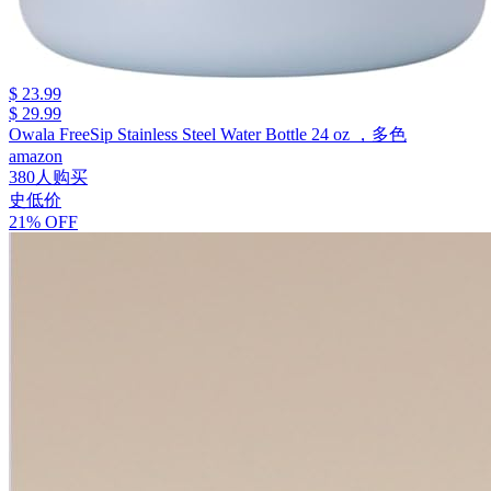
$ 23.99
$ 29.99
Owala FreeSip Stainless Steel Water Bottle 24 oz ，多色
amazon
380人购买
史低价
21% OFF