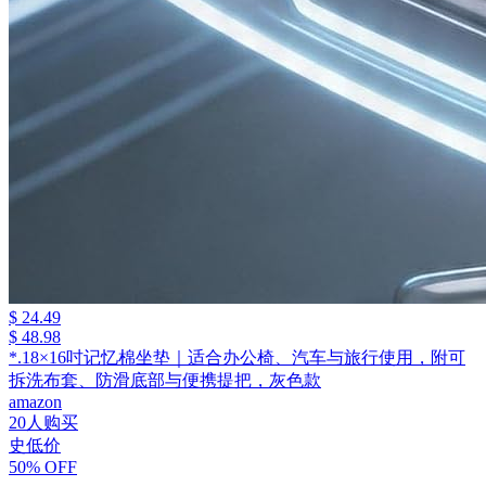
$ 24.49
$ 48.98
*.18×16吋记忆棉坐垫｜适合办公椅、汽车与旅行使用，附可
拆洗布套、防滑底部与便携提把，灰色款
amazon
20人购买
史低价
50% OFF