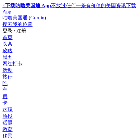
×
下载咕噜美国通 App
不放过任何一条有价值的美国资讯
下载
App
咕噜美国通 (Guruin)
搜索
我的位置
登录 / 注册
首页
头条
攻略
黑五
网红打卡
活动
旅行
吃
车
房
卡
求职
热投
话题
教育
移民