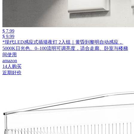
$ 7.99
$ 9.99
*现代LED感应式插墙夜灯 2入组｜黄昏到黎明自动感应，
5000K日光色、0–100流明可调亮度，适合走廊、卧室与楼梯
间使用
amazon
14人购买
近期好价