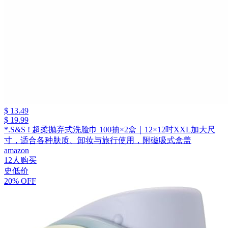
$ 13.49
$ 19.99
*.S&S ! 超柔抛弃式洗脸巾 100抽×2盒｜12×12吋XXL加大尺
寸，适合各种肤质、卸妆与旅行使用，附磁吸式盒盖
amazon
12人购买
史低价
20% OFF