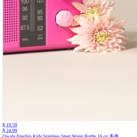
$ 19.59
$ 24.99
Owala FreeSip Kids Stainless Steel Water Bottle 16 oz 多色