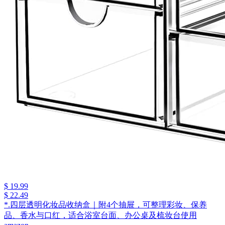
$ 19.99
$ 22.49
*.四层透明化妆品收纳盒｜附4个抽屉，可整理彩妆、保养
品、香水与口红，适合浴室台面、办公桌及梳妆台使用