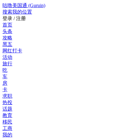
咕噜美国通 (Guruin)
搜索
我的位置
登录 / 注册
首页
头条
攻略
黑五
网红打卡
活动
旅行
吃
车
房
卡
求职
热投
话题
教育
移民
工商
我的