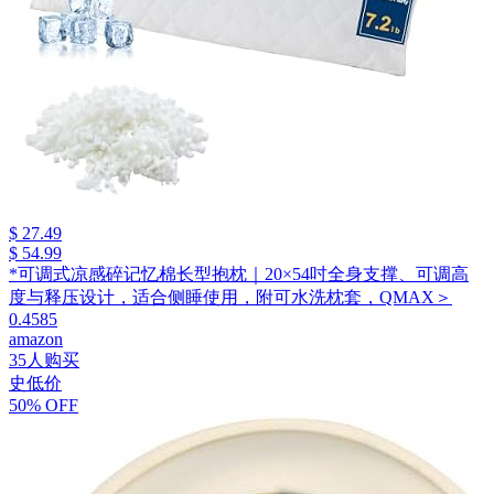
$ 27.49
$ 54.99
*可调式凉感碎记忆棉长型抱枕｜20×54吋全身支撑、可调高
度与释压设计，适合侧睡使用，附可水洗枕套，QMAX＞
0.4585
amazon
35人购买
史低价
50% OFF