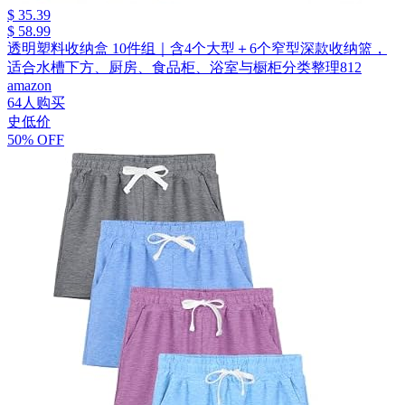
$ 35.39
$ 58.99
透明塑料收纳盒 10件组｜含4个大型＋6个窄型深款收纳篮，
适合水槽下方、厨房、食品柜、浴室与橱柜分类整理812
amazon
64人购买
史低价
50% OFF