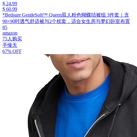
$ 24.99
$ 60.99
*Bedsure GentleSoft™ Queen双人粉色蝴蝶结被组 3件套｜含
90×90吋透气舒适被与2个枕套，适合女生房与梦幻卧室布置
85
amazon
75人购买
手慢无
67% OFF