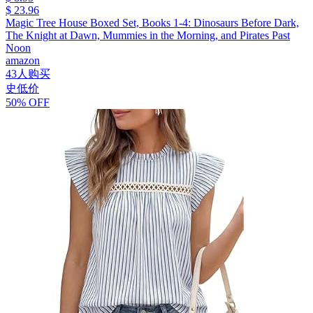
$ 23.96
Magic Tree House Boxed Set, Books 1-4: Dinosaurs Before Dark,
The Knight at Dawn, Mummies in the Morning, and Pirates Past
Noon
amazon
43人购买
史低价
50% OFF