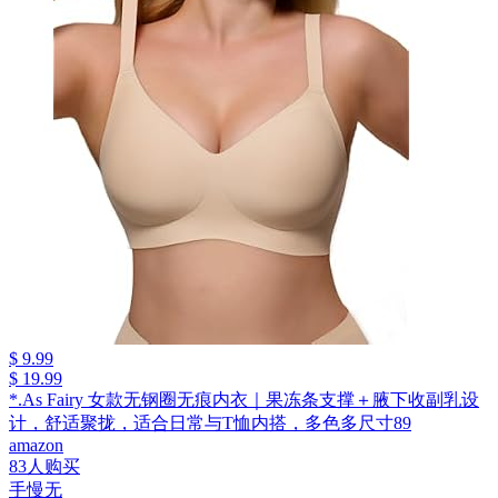
$ 9.99
$ 19.99
*.As Fairy 女款无钢圈无痕内衣｜果冻条支撑＋腋下收副乳设
计，舒适聚拢，适合日常与T恤内搭，多色多尺寸89
amazon
83人购买
手慢无