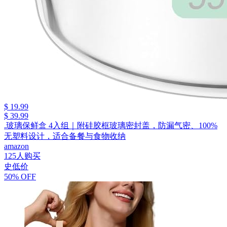
$ 19.99
$ 39.99
.玻璃保鲜盒 4入组｜附硅胶框玻璃密封盖，防漏气密、100%
无塑料设计，适合备餐与食物收纳
amazon
125人购买
史低价
50% OFF