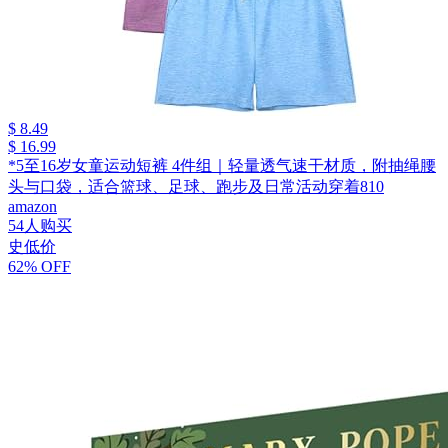
$ 8.49
$ 16.99
*5至16岁女童运动短裤 4件组｜轻量透气速干材质，附抽绳腰
头与口袋，适合篮球、足球、跑步及日常活动穿着810
amazon
54人购买
史低价
62% OFF