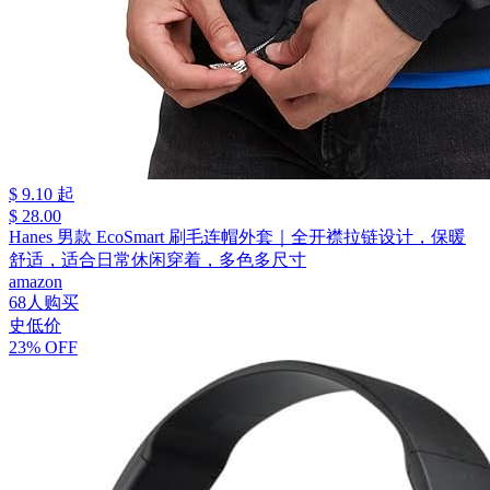
$ 9.10 起
$ 28.00
Hanes 男款 EcoSmart 刷毛连帽外套｜全开襟拉链设计，保暖
舒适，适合日常休闲穿着，多色多尺寸
amazon
68人购买
史低价
23% OFF