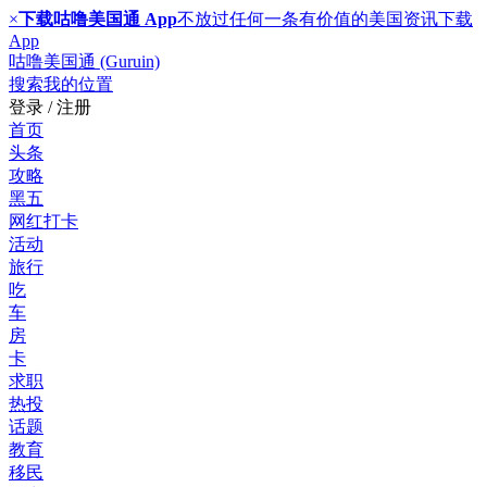
×
下载咕噜美国通 App
不放过任何一条有价值的美国资讯
下载
App
咕噜美国通 (Guruin)
搜索
我的位置
登录 / 注册
首页
头条
攻略
黑五
网红打卡
活动
旅行
吃
车
房
卡
求职
热投
话题
教育
移民