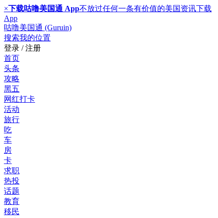
×
下载咕噜美国通 App
不放过任何一条有价值的美国资讯
下载
App
咕噜美国通 (Guruin)
搜索
我的位置
登录 / 注册
首页
头条
攻略
黑五
网红打卡
活动
旅行
吃
车
房
卡
求职
热投
话题
教育
移民