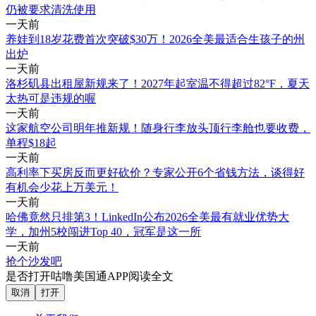
仍被要求清洗使用
一天前
养娃到18岁花费首次突破$30万！2026全美最适合生孩子的州
出炉
一天前
洛杉矶县出租屋新规来了！2027年起室温不得超过82°F，夏天
太热可是违规的喔
一天前
这家航空公司明年推新规！随身行李放头顶行李舱也要收费，
单程$18起
一天前
高利率下买房反而更好砍价？专家公开6个省钱方法，谈得好
有机会少花上万美元！
一天前
哈佛竟然只排第3！LinkedIn公布2026全美最有就业优势大
学，加州5校闯进Top 40，冠军是这一所
一天前
抢个沙发吧
是否打开咕噜美国通APP阅读全文
取消
打开