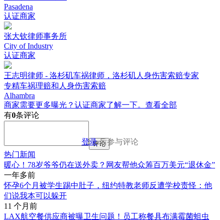
Pasadena
认证商家
张大钦律师事务所
City of Industry
认证商家
王志明律师 - 洛杉矶车祸律师，洛杉矶人身伤害索赔专家
专精车祸理赔和人身伤害索赔
Alhambra
商家需要更多曝光？认证商家了解一下。
查看全部
有
0
条评论
登录
后参与评论
评论
热门新闻
暖心！78岁爷爷仍在送外卖？网友帮他众筹百万美元“退休金”
一年多前
怀孕6个月被学生踢中肚子，纽约特教老师反遭学校责怪：他
们说我本可以躲开
11 个月前
LAX航空餐供应商被曝卫生问题！员工称餐具布满霉菌蛆虫