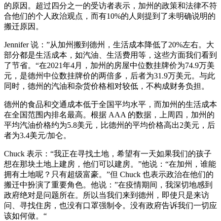
的原因。超过四分之一的受访者表示，加州的政策和法律不符
合他们的个人政治观点，而有10%的人则提到了未明确说明的
搬迁原因。
Jennifer 说：”从加州搬到德州，生活成本降低了20%左右。大
部分都是生活成本，如汽油、生活费用等，这些方面我们看到
了节省。“在2021年4月，加州的房屋中位数挂牌价为74.9万美
元，是德州中位数挂牌价的两倍多，后者为31.9万美元。与此
同时，德州的汽油和杂货价格相对较低，不构成财务负担。
德州的食品和交通成本低于全国平均水平，而加州的生活成本
在全国范围内排名最高。根据 AAA 的数据，上周四，加州的
平均汽油价格约为5.8美元，比德州的平均价格高出2美元，后
者为3.4美元/加仑。
Chuck 表示：“我正在寻找土地，希望有一天如果我们的孩子
想在那块土地上建房，他们可以建房。”他说：“在加州，谁能
拥有土地呢？只有超级富豪。”但 Chuck 也表示政治在他们的
搬迁中扮演了重要角色。他说：”在疫情期间，我深切地感到
政府绝对是问题所在。所以当我们来到德州，即使只是来访
问、寻找住房，也没有口罩强制令。没有政府告诉我们一切应
该如何做。“